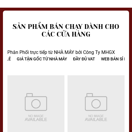
SẢN PHẨM BÁN CHẠY DÀNH CHO
CÁC CỬA HÀNG
Phân Phối trực tiếp từ NHÀ MÁY bởi Công Ty MHGX
N LẺ
GIÁ TẬN GỐC TỪ NHÀ MÁY
ĐẦY ĐỦ VAT
WEB BÁN SỈ KHÔN