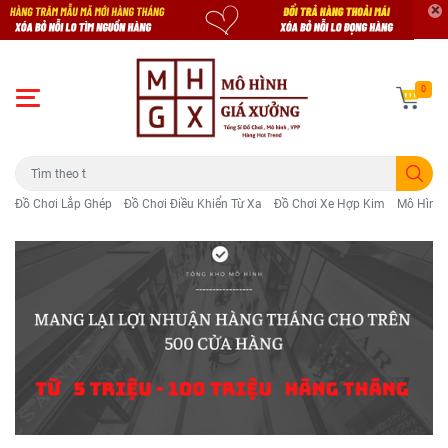
0
Đồ Chơi Lắp Ghép
Đồ Chơi Điều Khiển Từ Xa
Đồ Chơi Xe Hợp Kim
Mô Hình 