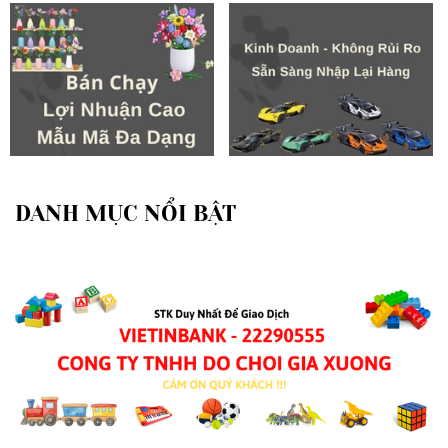
DANH MỤC NỔI BẬT