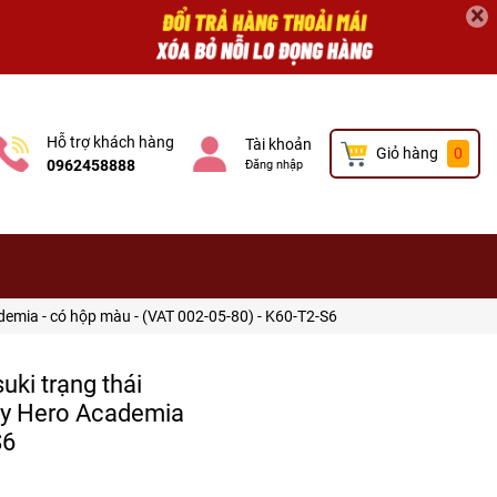
×
Hỗ trợ khách hàng
Tài khoản
Giỏ hàng
0
0962458888
Đăng nhập
emia - có hộp màu - (VAT 002-05-80) - K60-T2-S6
ki trạng thái
My Hero Academia
S6