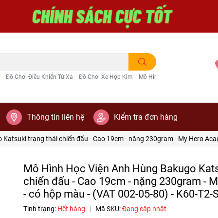
Đồ Chơi Điều Khiển Từ Xa
Đồ Chơi Xe Hợp Kim
Mô Hình Trang Trí
Thông tin liên hệ
Kiểm tra đơn hàng
Katsuki trạng thái chiến đấu - Cao 19cm - nặng 230gram - My Hero Acad
Mô Hình Học Viện Anh Hùng Bakugo Katsu
chiến đấu - Cao 19cm - nặng 230gram - 
- có hộp màu - (VAT 002-05-80) - K60-T2-
Tình trạng:
Hết hàng
|
Mã SKU:
Đang cập nhật