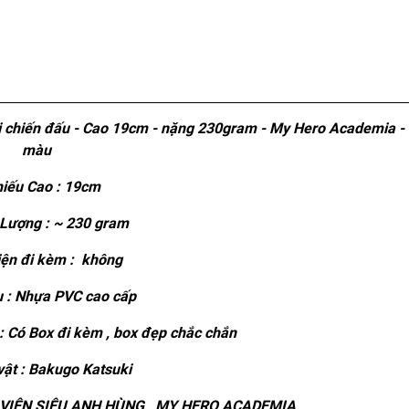
i chiến đấu - Cao 19cm - nặng 230gram - My Hero Academia -
màu
iếu Cao : 19cm
Lượng : ~ 230 gram
ện đi kèm : không
u : Nhựa PVC cao cấp
 Có Box đi kèm , box đẹp chắc chắn
ật : Bakugo Katsuki
VIỆN SIÊU ANH HÙNG , MY HERO ACADEMIA