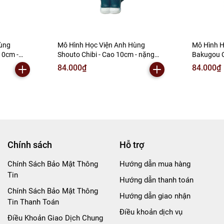
ùng
Mô Hình Học Viện Anh Hùng
Mô Hình H
10cm -
Shouto Chibi - Cao 10cm - nặng
Bakugou C
o Academia
150gram - My Hero Academia - có
150gram -
84.000₫
84.000₫
05-60) -
hộp màu - (VAT 002-05-60) - K62-
hộp màu -
T2-S1
T2-S2
Chính sách
Hỗ trợ
Chính Sách Bảo Mật Thông
Hướng dẫn mua hàng
Tin
Hướng dẫn thanh toán
Chính Sách Bảo Mật Thông
Hướng dẫn giao nhận
Tin Thanh Toán
Điều khoản dịch vụ
Điều Khoản Giao Dịch Chung