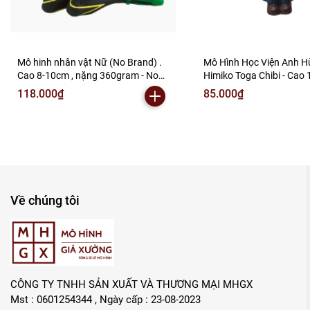
Mô hinh nhân vật Nữ (No Brand) .
Mô Hình Học Viện Anh H
Cao 8-10cm , nặng 360gram - No
Himiko Toga Chibi - Cao 
Box - SKU : HV28 ( VAT : 002-05-80
nặng 150gram - My Her
118.000₫
85.000₫
) - K62-T2-S7
- có hộp màu - (VAT 002-
K62-T2-S3
Về chúng tôi
CÔNG TY TNHH SẢN XUẤT VÀ THƯƠNG MẠI MHGX
Mst : 0601254344 , Ngày cấp : 23-08-2023