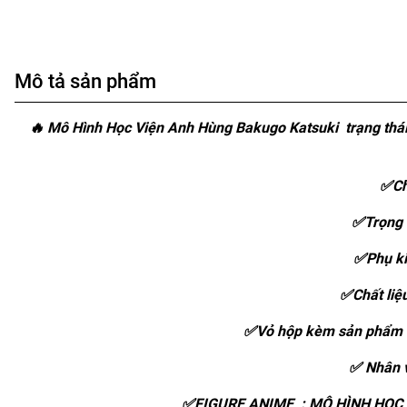
Mô tả sản phẩm
🔥 Mô Hình Học Viện Anh Hùng Bakugo Katsuki trạng thá
✅Ch
✅Trọng 
✅Phụ ki
✅Chất liệ
✅Vỏ hộp kèm sản phẩm :
✅ Nhân v
✅FIGURE ANIME : MÔ HÌNH HỌC 