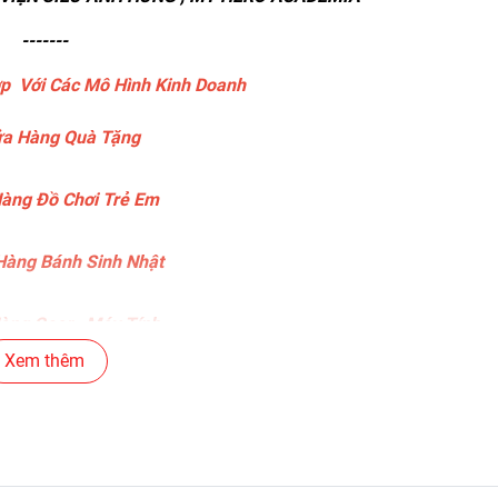
-------
p Với Các Mô Hình Kinh Doanh
a Hàng Quà Tặng
àng Đồ Chơi Trẻ Em
àng Bánh Sinh Nhật
ng Gear , Máy Tính
Xem thêm
ng Văn Phòng Phẩm
c Siêu Thị , Nhà Sách