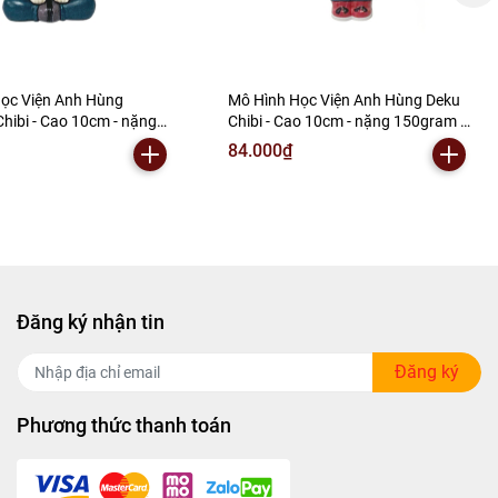
ọc Viện Anh Hùng
Mô Hình Học Viện Anh Hùng Deku
hibi - Cao 10cm - nặng
Chibi - Cao 10cm - nặng 150gram -
 My Hero Academia - có
My Hero Academia - có hộp màu -
84.000₫
 (VAT 002-05-60) - K62-
(VAT 002-05-60) - K62-T1-S1
Đăng ký nhận tin
Đăng ký
Phương thức thanh toán