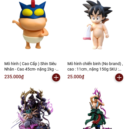
Mô hình ( Cao Cấp ) Shin Siêu
Mô hình chiến binh (No brand) ,
Nhân - Cao 45cm- nặng 2kg -
cao : 11cm , nặng 150g SKU :
Figure Shin - SKU : SH898A (
DB337 ( VAT : MH001-02 ) - C-2
235.000₫
25.000₫
VAT : 002-05-150 ) K156-T4-S3