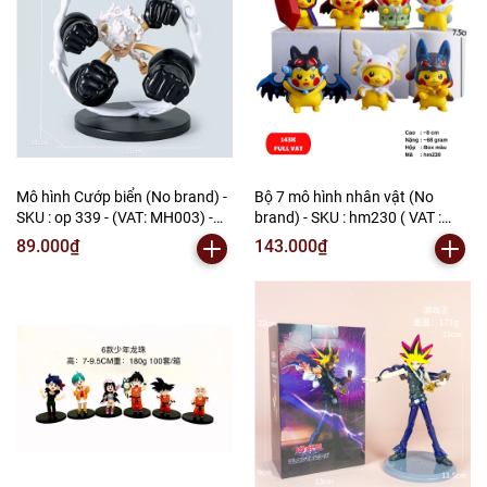
Mô hình Cướp biển (No brand) -
Bộ 7 mô hình nhân vật (No
SKU : op 339 - (VAT: MH003) -
brand) - SKU : hm230 ( VAT :
N2-F1-S19
002-b05-100 - N2-B1-S3
89.000₫
143.000₫