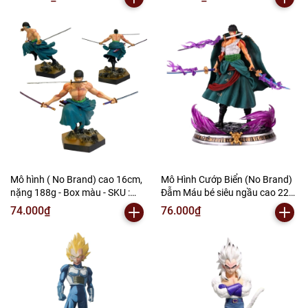
G2-S9
Mô hình ( No Brand) cao 16cm,
Mô Hình Cướp Biển (No Brand)
nặng 188g - Box màu - SKU :
Đẫm Máu bé siêu ngầu cao 22
op334 ( VAT : 002-01-60 ) - N2-
cm - SKU: 5112a - Box Nhựa +
74.000₫
76.000₫
E1-S22
Hộp Màu -(VAT MH001) - N2 -
C2-S14 - E2-S22