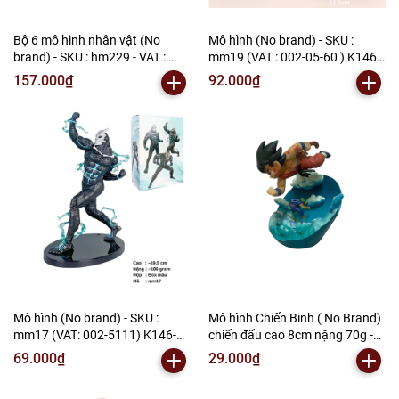
Bộ 6 mô hình nhân vật (No
Mô hình (No brand) - SKU :
brand) - SKU : hm229 - VAT :
mm19 (VAT : 002-05-60 ) K146-
002-b02-110 - N2-B1-S9
t3-s20
157.000₫
92.000₫
Mô hình (No brand) - SKU :
Mô hình Chiến Binh ( No Brand)
mm17 (VAT: 002-5111) K146-
chiến đấu cao 8cm nặng 70g -
T3-S10
SKU : DB340 ( VAT : MH001-02 )
69.000₫
29.000₫
- N2-B1-S5