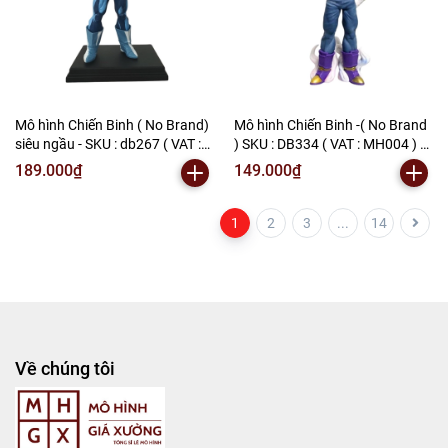
Mô hình Chiến Binh ( No Brand)
Mô hình Chiến Binh -( No Brand
siêu ngầu - SKU : db267 ( VAT :
) SKU : DB334 ( VAT : MH004 ) C-
002-02-100 ) - N2-i5
2
189.000₫
149.000₫
1
2
3
...
14
Về chúng tôi