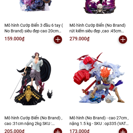
Mô hình Cướp Biển 3 đầu 6 tay (
Mô hình Cướp Biển (No Brand)
No Brand) siêu đẹp cao 20cm
rút kiếm siêu đẹp ,cao :45cm
nặng 900g SKU : op338 (VAT:
nặng 2kg SKU : op337 (VAT:
159.000₫
279.000₫
002-01-100) - N2-C2-S12
002-01-150 ) -N2-G1-S4
Mô hình Cướp Biển (No Brand) ,
Mô hình (No Brand) - cao 27cm ,
cao :31cm nặng 2kg SKU :
nặng 1.5 kg - SKU : op335 (VAT:
op336 (VAT : 002-01-120 ) - N2-
002-01-90) - N2-i1-S1
205.000₫
173.000₫