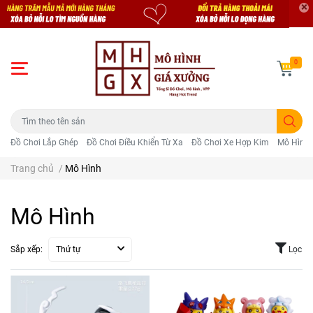
0
Đồ Chơi Lắp Ghép
Đồ Chơi Điều Khiển Từ Xa
Đồ Chơi Xe Hợp Kim
Mô Hình 
Trang chủ
/
Mô Hình
Mô Hình
Sắp xếp:
Thứ tự
Lọc