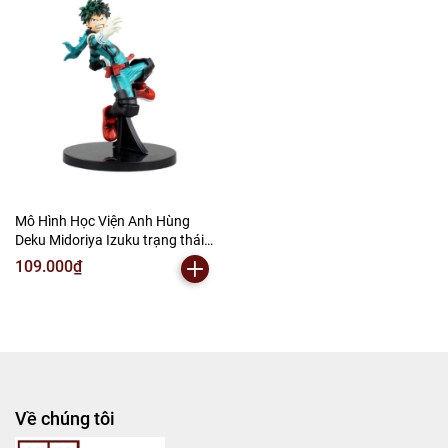
G873-79)- K33-T2-S11
K60-T2-S5
Mô Hình Học Viện Anh Hùng
Deku Midoriya Izuku trạng thái
chiến đấu - Cao 18cm - nặng
109.000₫
200gram - My Hero Academia -
có hộp màu - (VAT 002-05-80) -
K60-T2-S4
Về chúng tôi