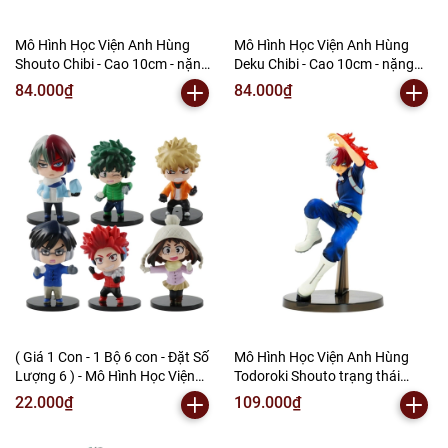
Mô Hình Học Viện Anh Hùng
Mô Hình Học Viện Anh Hùng
Shouto Chibi - Cao 10cm - nặng
Deku Chibi - Cao 10cm - nặng
150gram - My Hero Academia -
150gram - My Hero Academia -
84.000₫
84.000₫
có hộp màu - (VAT 002-05-60) -
có hộp màu - (VAT 002-05-60) -
K62-T2-S1
K62-T1-S1
( Giá 1 Con - 1 Bộ 6 con - Đặt Số
Mô Hình Học Viện Anh Hùng
Lượng 6 ) - Mô Hình Học Viện
Todoroki Shouto trạng thái
Anh Hùng bộ 6 nhân vật - Cao
chiến đấu - Cao 18cm - nặng
22.000₫
109.000₫
8-9cm - nặng 300gram - My
200gram - My Hero Academia -
Hero Academia - No Box - (VAT
có hộp màu - (VAT 002-05-80) -