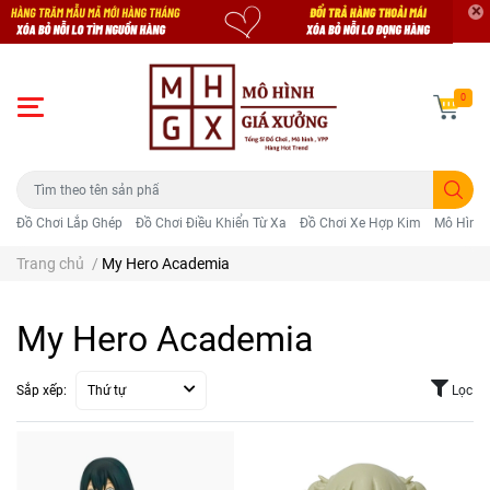
0
Đồ Chơi Lắp Ghép
Đồ Chơi Điều Khiển Từ Xa
Đồ Chơi Xe Hợp Kim
Mô Hình 
Trang chủ
/
My Hero Academia
My Hero Academia
Sắp xếp:
Thứ tự
Lọc