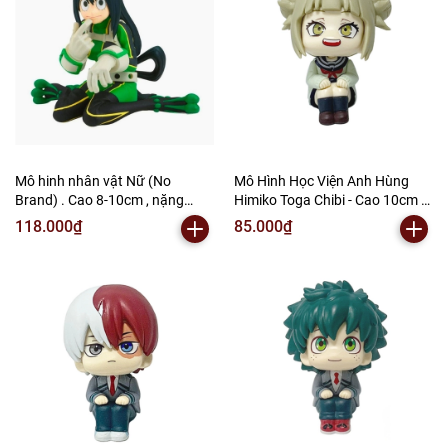
Mô hinh nhân vật Nữ (No
Mô Hình Học Viện Anh Hùng
Brand) . Cao 8-10cm , nặng
Himiko Toga Chibi - Cao 10cm -
360gram - No Box - SKU : HV28
nặng 150gram - My Hero
118.000₫
85.000₫
( VAT : 002-05-80 ) - K62-T2-S7
Academia - có hộp màu - (VAT
002-05-60) - K62-T2-S3