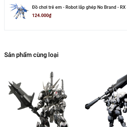
Đồ chơi trẻ em - Robot lắp ghép No Brand - RX -93
- Sku : gd55- ( Vat : 006-01-60 )-K24-T4-S3
124.000₫
Sản phẩm cùng loại