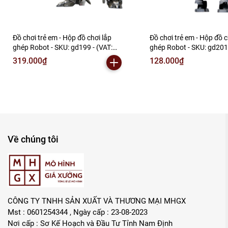
Đồ chơi trẻ em - Hộp đồ chơi lắp
Đồ chơi trẻ em - Hộp đồ c
ghép Robot - SKU: gd199 - (VAT:
ghép Robot - SKU: gd201
006-01-240) - N2-F1-S12
006-01-90) - N2-E1-S2
319.000₫
128.000₫
Về chúng tôi
CÔNG TY TNHH SẢN XUẤT VÀ THƯƠNG MẠI MHGX
Mst : 0601254344 , Ngày cấp : 23-08-2023
Nơi cấp : Sơ Kế Hoạch và Đầu Tư Tỉnh Nam Định