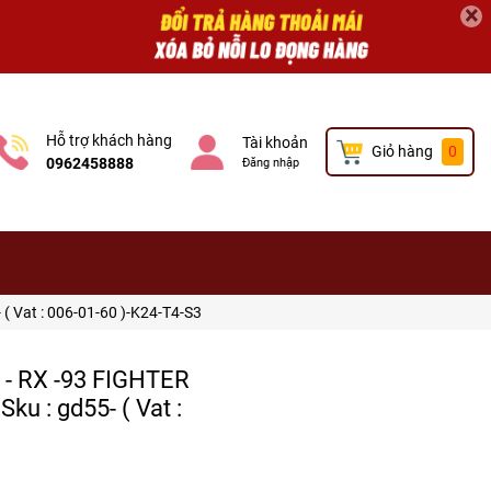
×
Hỗ trợ khách hàng
Tài khoản
Giỏ hàng
0
0962458888
Đăng nhập
( Vat : 006-01-60 )-K24-T4-S3
d - RX -93 FIGHTER
ku : gd55- ( Vat :