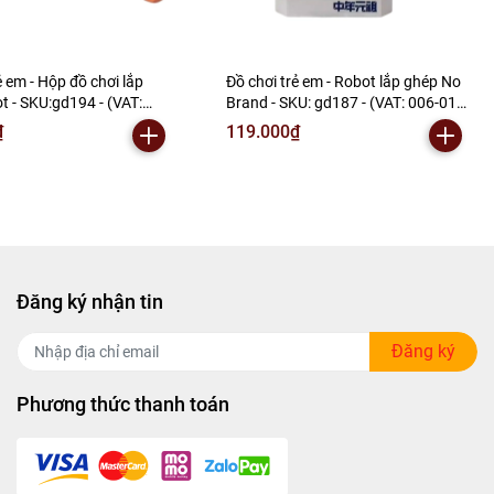
ẻ em - Hộp đồ chơi lắp
Đồ chơi trẻ em - Robot lắp ghép No
t - SKU:gd194 - (VAT:
Brand - SKU: gd187 - (VAT: 006-01-
) - N2-E1-S7
60) - N2-F1-S3
₫
119.000₫
Đăng ký nhận tin
Đăng ký
Phương thức thanh toán