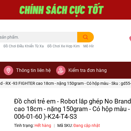
Đồ Chơi Điều Khiển Từ Xa
Đồ Chơi Xe Hợp Kim
Mô Hình Trang Trí
Thông tin liên hệ
Kiểm tra đơn hàng
nd - RX -93 FIGHTER cao 18cm - nặng 150gram - Có hộp màu - Sku : gd55- 
Đồ chơi trẻ em - Robot lắp ghép No Bran
cao 18cm - nặng 150gram - Có hộp màu - S
006-01-60 )-K24-T4-S3
Tình trạng:
Hết hàng
|
Mã SKU:
Đang cập nhật