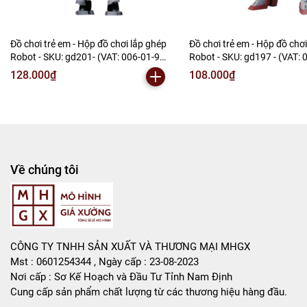
Đồ chơi trẻ em - Hộp đồ chơi lắp ghép
Đồ chơi trẻ em - Hộp đồ chơ
Robot - SKU: gd201- (VAT: 006-01-90)
Robot - SKU: gd197 - (VAT: 006-01-
- N2-E1-S2
60) - N2-E1-S8
128.000₫
108.000₫
Về chúng tôi
CÔNG TY TNHH SẢN XUẤT VÀ THƯƠNG MẠI MHGX
Mst : 0601254344 , Ngày cấp : 23-08-2023
Nơi cấp : Sơ Kế Hoạch và Đầu Tư Tỉnh Nam Định
Cung cấp sản phẩm chất lượng từ các thương hiệu hàng đầu.