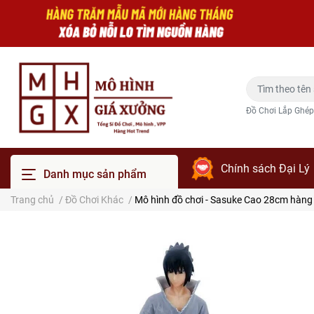
Đồ Chơi Lắp Ghép
Chính sách Đại Lý
Danh mục sản phẩm
Trang chủ
/
Đồ Chơi Khác
/
Mô hình đồ chơi - Sasuke Cao 28cm hàng 