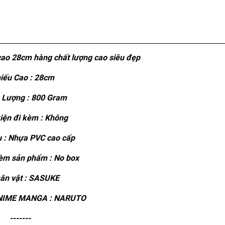
cao 28cm hàng chất lượng cao siêu đẹp
iếu Cao : 28cm
 Lượng : 800 Gram
iện đi kèm : Không
u : Nhựa PVC cao cấp
èm sản phẩm : No box
ân vật : SASUKE
NIME MANGA : NARUTO
-------