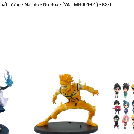
 Tô ( Sản Phẩm Mô Hình Lắc Đầu )
-----------------------------------------------------
Hình Giá Xưởng
g kho mô hình
6.245.8888 vs 0947.783.771
ôn , Bán Lẻ Mô Hình
i các Shop và các Cộng Tác Viên