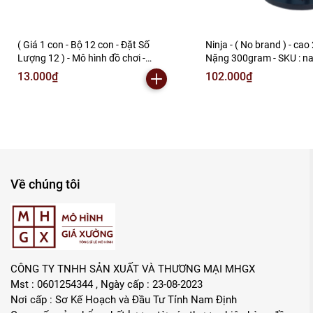
( Giá 1 con - Bộ 12 con - Đặt Số
Ninja - ( No brand ) - cao
Lượng 12 ) - Mô hình đồ chơi -
Nặng 300gram - SKU : na
combo12 nhân vật Ninja ( no brand
002-03-80 ) - N3-A1-S20
13.000₫
102.000₫
) Sakura Gaara Shikamaru Itachi
Kakashi Lee Orochimaru
Tsunade... - Cao 7-8cm - Nặng
100g - No Box -(VAT G873-79)- M2
Về chúng tôi
CÔNG TY TNHH SẢN XUẤT VÀ THƯƠNG MẠI MHGX
Mst : 0601254344 , Ngày cấp : 23-08-2023
Nơi cấp : Sơ Kế Hoạch và Đầu Tư Tỉnh Nam Định