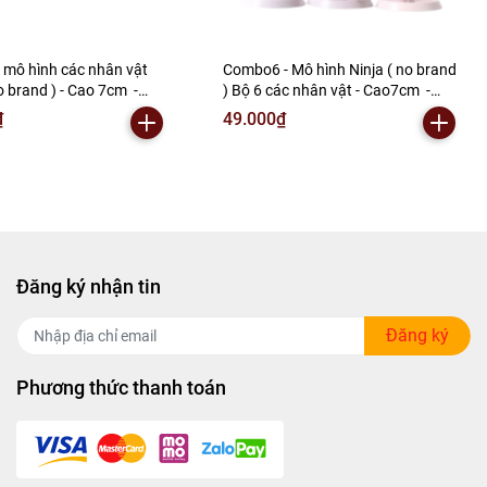
mô hình các nhân vật
Combo6 - Mô hình Ninja ( no brand
No brand ) - Cao 7cm -
) Bộ 6 các nhân vật - Cao7cm -
ram - No Box ( VAT :
nặng 300gram - No Box -SKU :
₫
49.000₫
N3-A2-S1
Na49 (VAT : 002-b03-30) - N3-A1-
S22
Đăng ký nhận tin
Đăng ký
Phương thức thanh toán