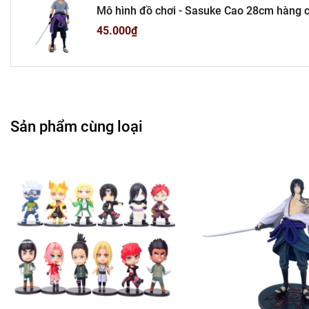
Mô hình đồ chơi - Sasuke Cao 28cm hàng chất lượng - Naruto - No Box - (VAT MH001-01) - K3-T1-
Cửa Hàng Phụ Kiện Ô
S6
45.000₫
---------------------------------------
-
Mô 
Tổn
Sản phẩm cùng loại
Liên hệ : 09
Bán Bu
Rất mong hợp tác vớ