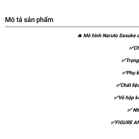
Mô tả sản phẩm
🔥 Mô hình Naruto Sasuke 
✅Ch
✅Trọng
✅Phụ k
✅Chất liệ
✅Vỏ hộp k
✅ Nh
✅FIGURE A