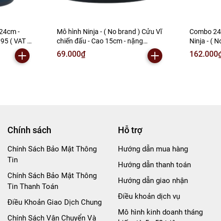
 24cm -
Mô hình Ninja - ( No brand ) Cửu Vĩ
Combo 24 
95 ( VAT :
chiến đấu - Cao 15cm - nặng
Ninja - ( 
270gram - Hộp Màu - (VAT 002-03-
nặng 300g
69.000₫
162.000
60) - Y1
mh09 ) - 
Chính sách
Hỗ trợ
Chính Sách Bảo Mật Thông
Hướng dẫn mua hàng
Tin
Hướng dẫn thanh toán
Chính Sách Bảo Mật Thông
Hướng dẫn giao nhận
Tin Thanh Toán
Điều khoản dịch vụ
Điều Khoản Giao Dịch Chung
Mô hình kinh doanh tháng
Chính Sách Vận Chuyển Và