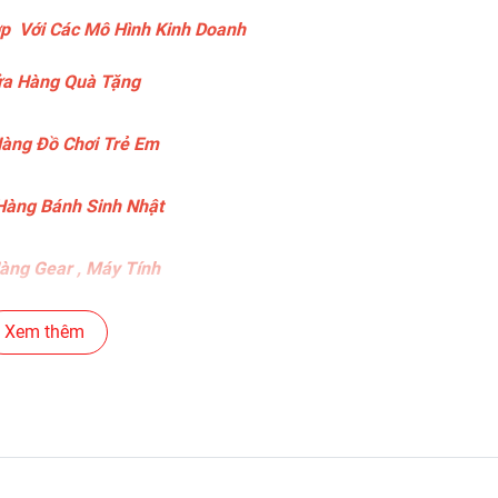
p Với Các Mô Hình Kinh Doanh
a Hàng Quà Tặng
àng Đồ Chơi Trẻ Em
àng Bánh Sinh Nhật
ng Gear , Máy Tính
ng Văn Phòng Phẩm
Xem thêm
c Siêu Thị , Nhà Sách
án Phụ Kiện Điện Thoại