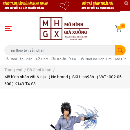
0
Đồ Chơi Lắp Ghép
Đồ Chơi Điều Khiển Từ Xa
Đồ Chơi Xe Hợp Kim
Mô Hình 
Trang chủ
/
Đồ Chơi Khác
/
Mô hình nhân vật Ninja - ( No brand )- SKU : na98b - ( VAT : 002-05-
600 ) K143-T4-S3