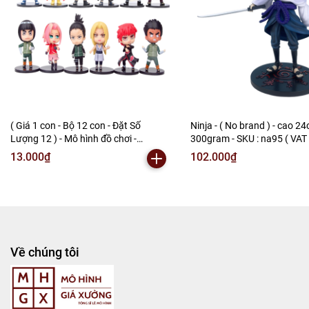
( Giá 1 con - Bộ 12 con - Đặt Số
Ninja - ( No brand ) - cao 2
Lượng 12 ) - Mô hình đồ chơi -
300gram - SKU : na95 ( VAT 
combo12 nhân vật Ninja ( no brand )
80 ) - N3-A1-S20
13.000₫
102.000₫
Sakura Gaara Shikamaru Itachi
Kakashi Lee Orochimaru Tsunade... -
Cao 7-8cm - Nặng 100g - No Box -
(VAT G873-79)- M2
Về chúng tôi