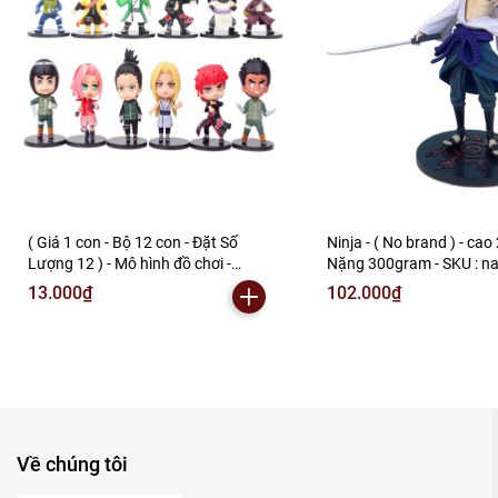
( Giá 1 con - Bộ 12 con - Đặt Số
Ninja - ( No brand ) - cao
Lượng 12 ) - Mô hình đồ chơi -
Nặng 300gram - SKU : na
combo12 nhân vật Ninja ( no brand
002-03-80 ) - N3-A1-S20
13.000₫
102.000₫
) Sakura Gaara Shikamaru Itachi
Kakashi Lee Orochimaru
Tsunade... - Cao 7-8cm - Nặng
100g - No Box -(VAT G873-79)- M2
Về chúng tôi