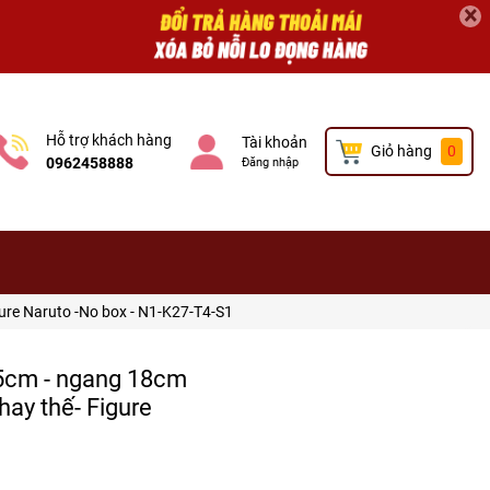
×
Hỗ trợ khách hàng
Tài khoản
Giỏ hàng
0
0962458888
Đăng nhập
igure Naruto -No box - N1-K27-T4-S1
25cm - ngang 18cm
thay thế- Figure