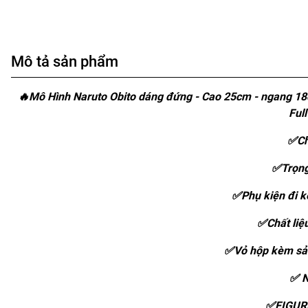
Mô tả sản phẩm
🔥Mô Hình Naruto Obito dáng đứng - Cao 25cm - ngang 18cm -
Ful
✅Ch
✅Trọng
✅Phụ kiện đi kè
✅Chất liệ
✅Vỏ hộp kèm sản
✅ N
✅FIGUR