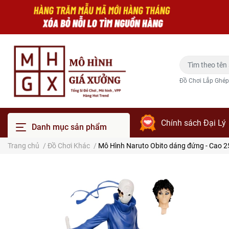
Đồ Chơi Lắp Ghép
Chính sách Đại Lý
Danh mục sản phẩm
Trang chủ
/
Đồ Chơi Khác
/
Mô Hình Naruto Obito dáng đứng - Cao 25cm