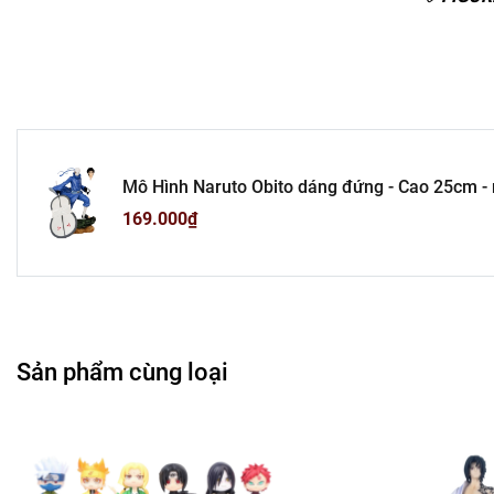
Mô Hình Naruto Obito dáng đứng - Cao 25cm - ng
thay thế- Figure Naruto -No box - N1-K27-T4-S
169.000₫
Sản phẩm cùng loại