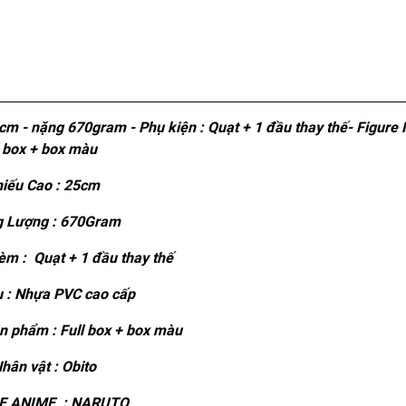
 nặng 670gram - Phụ kiện : Quạt + 1 đầu thay thế- Figure 
l box + box màu
iếu Cao : 25cm
 Lượng : 670Gram
m : Quạt + 1 đầu thay thế
u : Nhựa PVC cao cấp
 phẩm : Full box + box màu
hân vật : Obito
E ANIME : NARUTO