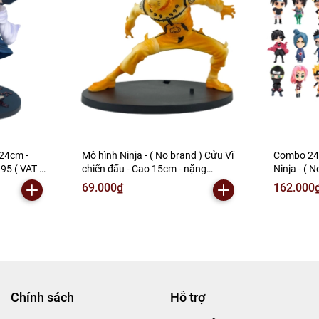
 24cm -
Mô hình Ninja - ( No brand ) Cửu Vĩ
Combo 24 
95 ( VAT :
chiến đấu - Cao 15cm - nặng
Ninja - ( 
270gram - Hộp Màu - (VAT 002-03-
nặng 300g
69.000₫
162.000
60) - Y1
mh09 ) - 
Chính sách
Hỗ trợ