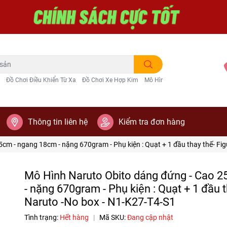
Đồ Chơi Điều Khiển Từ Xa
Đồ Chơi Xe Hợp Kim
Mô Hình Trang Trí
Thông tin liên hệ
Kiểm tra đơn hàng
 - ngang 18cm - nặng 670gram - Phụ kiện : Quạt + 1 đầu thay thế- F
Mô Hình Naruto Obito dáng đứng - Cao 
- nặng 670gram - Phụ kiện : Quạt + 1 đầu 
Naruto -No box - N1-K27-T4-S1
Tình trạng:
Hết hàng
|
Mã SKU:
Đang cập nhật