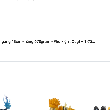
ang 18cm - nặng 670gram - Phụ kiện : Quạt + 1 đầu
1