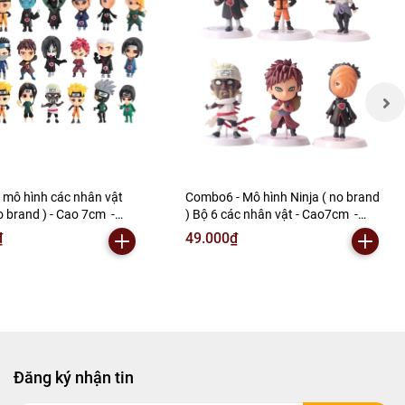
mô hình các nhân vật
Combo6 - Mô hình Ninja ( no brand
No brand ) - Cao 7cm -
) Bộ 6 các nhân vật - Cao7cm -
ram - No Box ( VAT :
nặng 300gram - No Box -SKU :
₫
49.000₫
N3-A2-S1
Na49 (VAT : 002-b03-30) - N3-A1-
S22
Đăng ký nhận tin