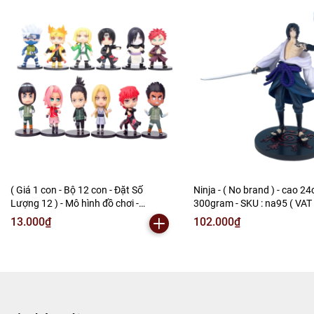
( Giá 1 con - Bộ 12 con - Đặt Số
Ninja - ( No brand ) - cao 2
Lượng 12 ) - Mô hình đồ chơi -
300gram - SKU : na95 ( VAT 
combo12 nhân vật Ninja ( no brand )
80 ) - N3-A1-S20
13.000₫
102.000₫
Sakura Gaara Shikamaru Itachi
Kakashi Lee Orochimaru Tsunade... -
Cao 7-8cm - Nặng 100g - No Box -
(VAT G873-79)- M2