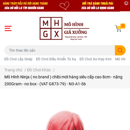
0
Đồ Chơi Lắp Ghép
Đồ Chơi Điều Khiển Từ Xa
Đồ Chơi Xe Hợp Kim
Mô Hình 
Trang chủ
/
Đồ Chơi Khác
/
Mô Hình Ninja ( no brand ) chibi mới hàng siêu cấp cao 8cm - nặng
200Gram - no box - (VAT G873-79) - N3-A1-S6