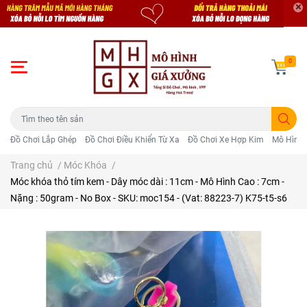
0
Đồ Chơi Lắp Ghép
Đồ Chơi Điều Khiển Từ Xa
Đồ Chơi Xe Hợp Kim
Mô Hình 
Trang chủ
/
Móc Khóa
/
Móc khóa thỏ tím kem - Dây móc dài : 11cm - Mô Hình Cao : 7cm -
Nặng : 50gram - No Box - SKU: moc154 - (Vat: 88223-7) K75-t5-s6