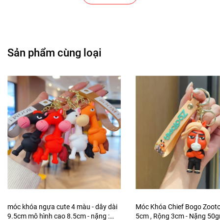
Cửa Hàng Văn Phòng Phẩm
Chuỗi Các Siêu Thị , Nhà Sách
Sản phẩm cùng loại
Cửa Hàng Bán Phụ Kiện Điện Thoại
Cửa Hàng Phụ Kiện Ô Tô ( Sản Phẩm Mô Hình Lắc Đầu
)
---------------------------------------------------------------------
-----------------------
-
Mô Hình Giá Xưởng
Tổng kho mô hình
Liên hệ : 096.245.8888 vs 0947.783.771
móc khóa ngựa cute 4 màu - dây dài
Móc Khóa Chief Bogo Zootop
9.5cm mô hình cao 8.5cm - nặng :
5cm , Rộng 3cm - Nặng 50g