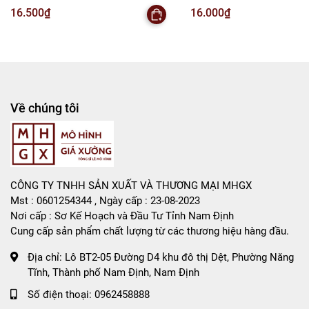
Bán Buôn , Bán Lẻ Mô Hình
50gram - no box - SKU: moc293 -
SKU: moc291e - (Vat:88223-
16.500₫
16.000₫
(Vat: 88223-7)
T2-S1
Rất mong hợp tác với các Shop và các Cộng Tác Viên
Về chúng tôi
CÔNG TY TNHH SẢN XUẤT VÀ THƯƠNG MẠI MHGX
Mst : 0601254344 , Ngày cấp : 23-08-2023
Nơi cấp : Sơ Kế Hoạch và Đầu Tư Tỉnh Nam Định
Cung cấp sản phẩm chất lượng từ các thương hiệu hàng đầu.
Địa chỉ:
Lô BT2-05 Đường D4 khu đô thị Dệt, Phường Năng
Tĩnh, Thành phố Nam Định, Nam Định
Số điện thoại:
0962458888