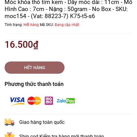
Móc khóa thỏ tím kem - Dây móc dài : 11cm - Mô
Hình Cao : 7cm - Nặng : 50gram - No Box - SKU:
moc154 - (Vat: 88223-7) K75-t5-s6
Tình trạng:
Hết hàng
Mã SKU:
Đang cập nhật
16.500₫
HẾT HÀNG
Phương thức thanh toán
Giao hàng toàn quốc
Ship cod Kiểm tra hàng mới thanh toán