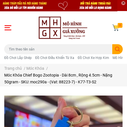
0
Đồ Chơi Lắp Ghép
Đồ Chơi Điều Khiển Từ Xa
Đồ Chơi Xe Hợp Kim
Mô Hình 
Trang chủ
/
Móc Khóa
/
Móc Khóa Chief Bogo Zootopia - Dài 8cm , Rộng 4.5cm - Nặng
50gram - SKU: moc290a - (Vat: 88223-7) - K77-T3-S2