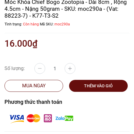
Móc Khóa Chief Bogo Zootopia - Dài 8cm , Rộng
4.5cm - Nặng 50gram - SKU: moc290a - (Vat:
88223-7) - K77-T3-S2
Tình trạng:
Còn hàng
Mã SKU:
moc290a
16.000₫
Số lượng:
MUA NGAY
THÊM VÀO GIỎ
Phương thức thanh toán