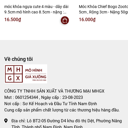
móc khóa ngựa cute 4 màu - dây dài
Móc Khóa Chief Bogo Zootop
9.5cm mô hình cao 8.5cm - nặng :
5cm , Rộng 3cm - Nặng 50g
50gram - no box - SKU: moc293 -
SKU: moc291e - (Vat:88223-
16.500₫
16.000₫
(Vat: 88223-7)
T2-S1
Về chúng tôi
CÔNG TY TNHH SẢN XUẤT VÀ THƯƠNG MẠI MHGX
Mst : 0601254344 , Ngày cấp : 23-08-2023
Nơi cấp : Sơ Kế Hoạch và Đầu Tư Tỉnh Nam Định
Cung cấp sản phẩm chất lượng từ các thương hiệu hàng đầu.
Địa chỉ:
Lô BT2-05 Đường D4 khu đô thị Dệt, Phường Năng
Tĩnh, Thành phố Nam Định, Nam Định