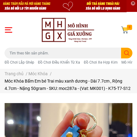
0
Đồ Chơi Lắp Ghép
Đồ Chơi Điều Khiển Từ Xa
Đồ Chơi Xe Hợp Kim
Mô Hình 
Trang chủ
/
Móc Khóa
/
Móc Khóa Bấm Em bé Trai màu xanh dương - Dài 7.7cm , Rộng
4.7cm - Nặng 50gram - SKU: moc287a - (Vat: MK001) - K75-T7-S12