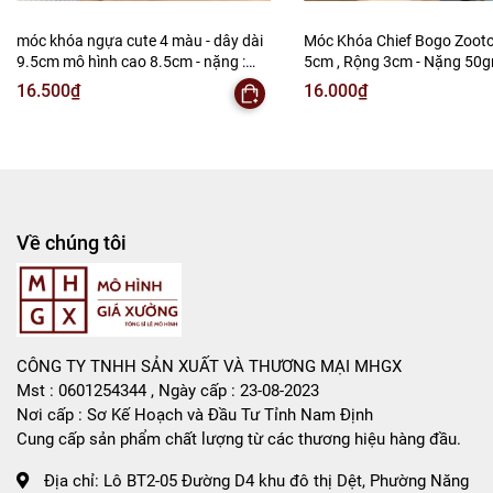
móc khóa ngựa cute 4 màu - dây dài
Móc Khóa Chief Bogo Zootop
9.5cm mô hình cao 8.5cm - nặng :
5cm , Rộng 3cm - Nặng 50g
50gram - no box - SKU: moc293 -
SKU: moc291e - (Vat:88223-
16.500₫
16.000₫
(Vat: 88223-7)
T2-S1
Về chúng tôi
CÔNG TY TNHH SẢN XUẤT VÀ THƯƠNG MẠI MHGX
Mst : 0601254344 , Ngày cấp : 23-08-2023
Nơi cấp : Sơ Kế Hoạch và Đầu Tư Tỉnh Nam Định
Cung cấp sản phẩm chất lượng từ các thương hiệu hàng đầu.
Địa chỉ:
Lô BT2-05 Đường D4 khu đô thị Dệt, Phường Năng