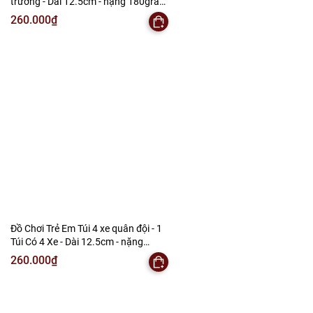
trường - Dài 12.5cm - nặng 180gram
- 1 Túi Có 4 Xe - Bọc Túi - SKU : DC8 - (
260.000₫
VAT : DC3 ) K146-T2-S11
Đồ Chơi Trẻ Em Túi 4 xe quân đội - 1
Túi Có 4 Xe - Dài 12.5cm - nặng
180gram - Bọc Túi - SKU : DC7 - ( VAT :
260.000₫
DC3 ) K146-T2-S10