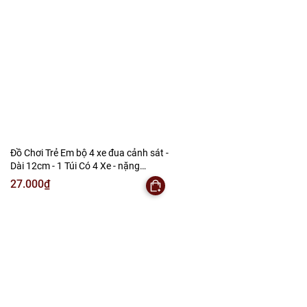
Đồ Chơi Trẻ Em bộ 4 xe đua cảnh sát -
Dài 12cm - 1 Túi Có 4 Xe - nặng
180gram - Bọc Túi - SKU : DC6 - ( VAT :
27.000₫
DC3 ) K146-T2-S9