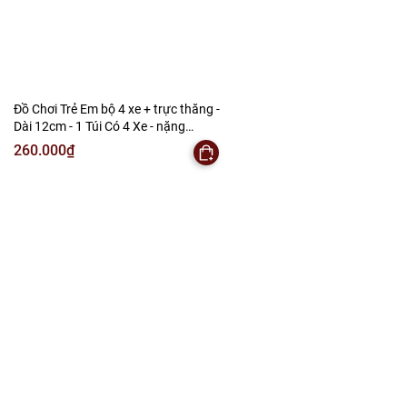
Đồ Chơi Trẻ Em bộ 4 xe + trực thăng -
Dài 12cm - 1 Túi Có 4 Xe - nặng
180gram - Bọc Túi - SKU : DC5 -( VAT :
260.000₫
DC3 ) K146-T2-S13