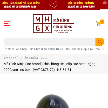
0
Đồ Chơi Lắp Ghép
Đồ Chơi Điều Khiển Từ Xa
Đồ Chơi Xe Hợp Kim
Mô Hình 
Trang chủ
/
Sản Phẩm 39k
/
Mô Hình Ninja ( no brand ) chibi hàng siêu cấp cao 8cm - nặng
200Gram - no box - (VAT G873-79) - N3-B1-S1