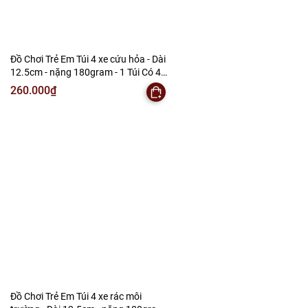
Đồ Chơi Trẻ Em Túi 4 xe cứu hỏa - Dài
12.5cm - nặng 180gram - 1 Túi Có 4
Xe - Bọc Túi - SKU : DC9 - ( VAT : DC3 )
260.000₫
K146-T2-S12
Đồ Chơi Trẻ Em Túi 4 xe rác môi