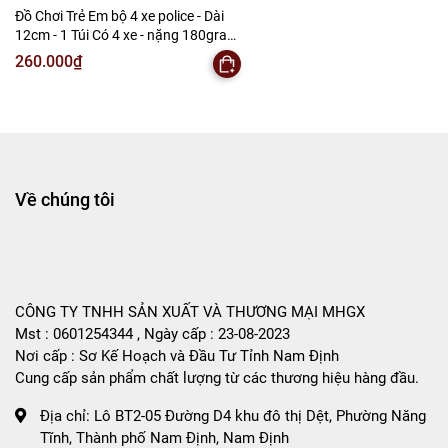
Đồ Chơi Trẻ Em bộ 4 xe police - Dài
12cm - 1 Túi Có 4 xe - nặng 180gram -
Bọc Túi - SKU : DC4 - ( VAT : DC3 )
260.000₫
K147-T2-S2
Về chúng tôi
CÔNG TY TNHH SẢN XUẤT VÀ THƯƠNG MẠI MHGX
Mst : 0601254344 , Ngày cấp : 23-08-2023
Nơi cấp : Sơ Kế Hoạch và Đầu Tư Tỉnh Nam Định
Cung cấp sản phẩm chất lượng từ các thương hiệu hàng đầu.
Địa chỉ:
Lô BT2-05 Đường D4 khu đô thị Dệt, Phường Năng
Tĩnh, Thành phố Nam Định, Nam Định