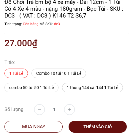
Đồ Chơi Trẻ Em bộ 4 xe máy - Dài 12cm - 1 Túi
Có 4 Xe 4 màu - nặng 180gram - Bọc Túi - SKU :
DC3 - ( VAT : DC3 ) K146-T2-S6,7
Tình trạng:
Còn hàng
Mã SKU:
dc3
27.000₫
Title:
1 Túi Lẻ
Combo 10 túi 10 1 Túi Lẻ
combo 50 túi 50 1 Túi Lẻ
1 thùng 144 cái 144 1 Túi Lẻ
Số lượng:
MUA NGAY
THÊM VÀO GIỎ