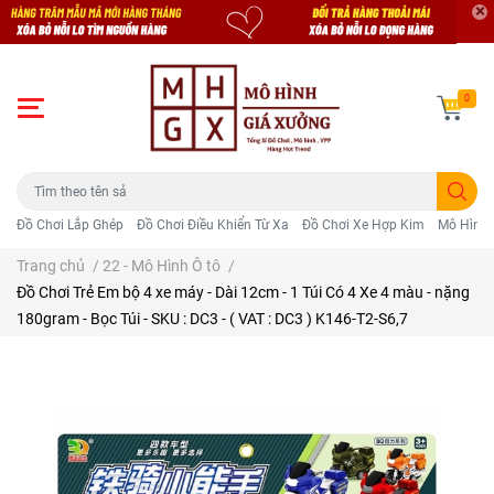
0
Đồ Chơi Lắp Ghép
Đồ Chơi Điều Khiển Từ Xa
Đồ Chơi Xe Hợp Kim
Mô Hình 
Trang chủ
/
22 - Mô Hình Ô tô
/
Đồ Chơi Trẻ Em bộ 4 xe máy - Dài 12cm - 1 Túi Có 4 Xe 4 màu - nặng
180gram - Bọc Túi - SKU : DC3 - ( VAT : DC3 ) K146-T2-S6,7