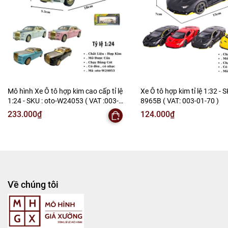
)
---------------------------------------------------------------------
-----------------------
-
Mô Hình Giá Xưởng
Tổng kho mô hình
Mô hình Xe Ô tô hợp kim cao cấp tỉ lệ
Xe Ô tô hợp kim tỉ lệ 1:32 - S
1:24 - SKU : oto-W24053 ( VAT :003-
8965B ( VAT: 003-01-70 )
Liên hệ : 096.245.8888 vs 0947.783.771
01-150 )
233.000₫
124.000₫
Bán Buôn , Bán Lẻ Mô Hình
Rất mong hợp tác với các Shop và các Cộng Tác Viên
Về chúng tôi