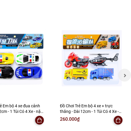
rẻ Em bộ 4 xe đua cảnh
Đồ Chơi Trẻ Em bộ 4 xe + trực
m - 1 Túi Có 4 Xe - nặng
thăng - Dài 12cm - 1 Túi Có 4 Xe -
Bọc Túi - SKU : DC6 - (
nặng 180gram - Bọc Túi - SKU : DC5
260.000₫
 ) K146-T2-S9
-( VAT : DC3 ) K146-T2-S13