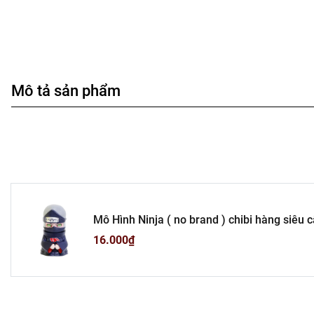
Mô tả sản phẩm
Mô Hình Ninja ( no brand ) chibi hàng siêu
N3-A1-S7
16.000₫