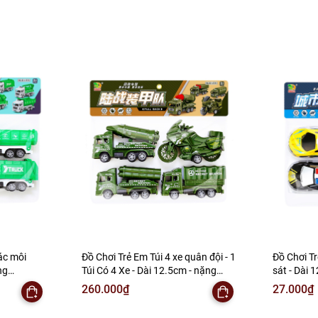
rác môi
Đồ Chơi Trẻ Em Túi 4 xe quân đội - 1
Đồ Chơi T
ng
Túi Có 4 Xe - Dài 12.5cm - nặng
sát - Dài 12c
 Bọc Túi -
180gram - Bọc Túi - SKU : DC7 - (
180gram - 
260.000₫
27.000₫
 K146-T2-
VAT : DC3 ) K146-T2-S10
VAT : DC3