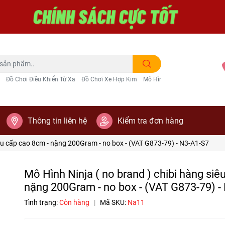
Đồ Chơi Điều Khiển Từ Xa
Đồ Chơi Xe Hợp Kim
Mô Hình Trang Trí
Thông tin liên hệ
Kiểm tra đơn hàng
iêu cấp cao 8cm - nặng 200Gram - no box - (VAT G873-79) - N3-A1-S7
Mô Hình Ninja ( no brand ) chibi hàng siê
nặng 200Gram - no box - (VAT G873-79) -
Tình trạng:
Còn hàng
|
Mã SKU:
Na11