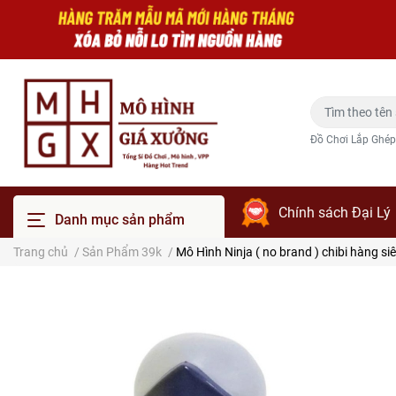
Đồ Chơi Lắp Ghép
Chính sách Đại Lý
Danh mục sản phẩm
Trang chủ
/
Sản Phẩm 39k
/
Mô Hình Ninja ( no brand ) chibi hàng s