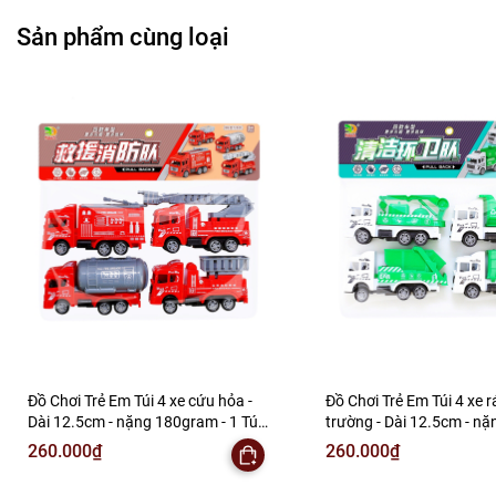
Sản phẩm cùng loại
Đồ Chơi Trẻ Em Túi 4 xe cứu hỏa -
Đồ Chơi Trẻ Em Túi 4 xe 
Dài 12.5cm - nặng 180gram - 1 Túi
trường - Dài 12.5cm - nặ
Có 4 Xe - Bọc Túi - SKU : DC9 - ( VAT
180gram - 1 Túi Có 4 Xe -
260.000₫
260.000₫
: DC3 ) K146-T2-S12
SKU : DC8 - ( VAT : DC3 )
S11