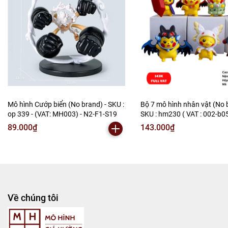
Mô hình Cướp biển (No brand) - SKU :
Bộ 7 mô hình nhân vật (No 
op 339 - (VAT: MH003) - N2-F1-S19
SKU : hm230 ( VAT : 002-b0
N2-B1-S3
89.000₫
143.000₫
Về chúng tôi