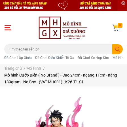
0
Đồ Chơi Lắp Ghép
Đồ Chơi Điều Khiển Từ Xa
Đồ Chơi Xe Hợp Kim
Mô Hình 
Trang chủ
/
Mô Hình
/
Mô hình Cướp Biển ( No Brand ) - Cao 24cm - ngang 11cm - nặng
180gram - No Box - (VAT MH001) - K26-T1-S1