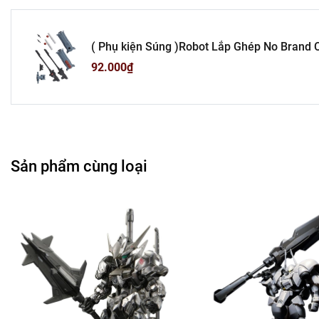
( Phụ kiện Súng )Robot Lắp Ghép No Brand Cao 17cm - nặng 150gram - Có hộp màu - ( VAT : 006-
01-60 ) - N2-D2-S1
92.000₫
Sản phẩm cùng loại