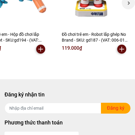
ẻ em - Hộp đồ chơi lắp
Đồ chơi trẻ em - Robot lắp ghép No
t - SKU:gd194 - (VAT:
Brand - SKU: gd187 - (VAT: 006-01-
) - N2-E1-S7
60) - N2-F1-S3
₫
119.000₫
Đăng ký nhận tin
Đăng ký
Phương thức thanh toán