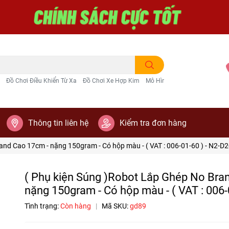
Đồ Chơi Điều Khiển Từ Xa
Đồ Chơi Xe Hợp Kim
Mô Hình Trang Trí
Thông tin liên hệ
Kiểm tra đơn hàng
and Cao 17cm - nặng 150gram - Có hộp màu - ( VAT : 006-01-60 ) - N2-D2
( Phụ kiện Súng )Robot Lắp Ghép No Bra
nặng 150gram - Có hộp màu - ( VAT : 006-
Tình trạng:
Còn hàng
|
Mã SKU:
gd89