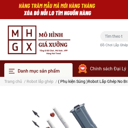
Đồ Chơi Lắp Ghép
Chính sách Đại Lý
Danh mục sản phẩm
Trang chủ
/
Robot lắp ghép
/
( Phụ kiện Súng )Robot Lắp Ghép No Br