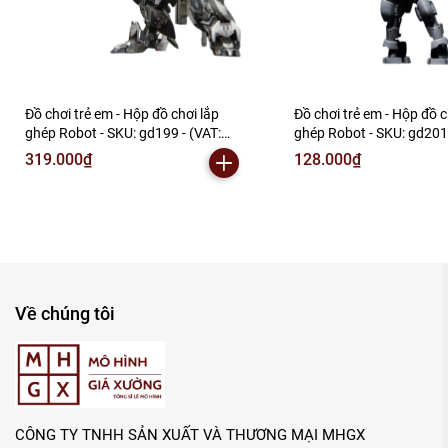
Đồ chơi trẻ em - Hộp đồ chơi lắp
Đồ chơi trẻ em - Hộp đồ c
ghép Robot - SKU: gd199 - (VAT:
ghép Robot - SKU: gd201
006-01-240) - N2-F1-S12
006-01-90) - N2-E1-S2
319.000₫
128.000₫
Về chúng tôi
CÔNG TY TNHH SẢN XUẤT VÀ THƯƠNG MẠI MHGX