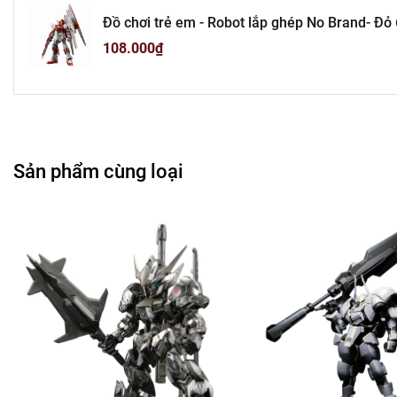
Đồ chơi trẻ em - Robot lắp ghép No Brand- Đỏ 623B + cao 18cm - nặng 150gram - Có hộp màu - Sku
:gd49 - ( Vat : 006-01-60 ) - K30-T4-S7
108.000₫
Sản phẩm cùng loại