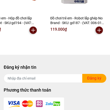
ẻ em - Hộp đồ chơi lắp
Đồ chơi trẻ em - Robot lắp ghép No
t - SKU:gd194 - (VAT:
Brand - SKU: gd187 - (VAT: 006-01-
) - N2-E1-S7
60) - N2-F1-S3
₫
119.000₫
Đăng ký nhận tin
Đăng ký
Phương thức thanh toán