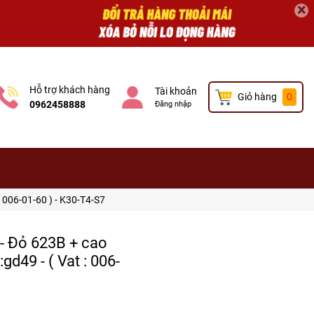
×
Hỗ trợ khách hàng
Tài khoản
Giỏ hàng
0
0962458888
Đăng nhập
 006-01-60 ) - K30-T4-S7
d- Đỏ 623B + cao
d49 - ( Vat : 006-