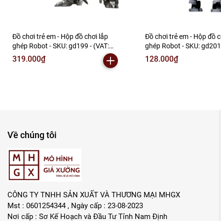
Đồ chơi trẻ em - Hộp đồ chơi lắp
Đồ chơi trẻ em - Hộp đồ c
ghép Robot - SKU: gd199 - (VAT:
ghép Robot - SKU: gd201
006-01-240) - N2-F1-S12
006-01-90) - N2-E1-S2
319.000₫
128.000₫
Về chúng tôi
CÔNG TY TNHH SẢN XUẤT VÀ THƯƠNG MẠI MHGX
Mst : 0601254344 , Ngày cấp : 23-08-2023
Nơi cấp : Sơ Kế Hoạch và Đầu Tư Tỉnh Nam Định