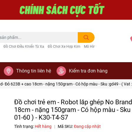
Đồ Chơi Điều Khiển Từ Xa
Đồ Chơi Xe Hợp Kim
Mô Hình Trang Trí
Thông tin liên hệ
Kiểm tra đơn hàng
nd- Đỏ 623B + cao 18cm - nặng 150gram - Có hộp màu - Sku :gd49 - ( Vat :
Đồ chơi trẻ em - Robot lắp ghép No Bran
18cm - nặng 150gram - Có hộp màu - Sku :g
01-60 ) - K30-T4-S7
Tình trạng:
Hết hàng
|
Mã SKU:
Đang cập nhật