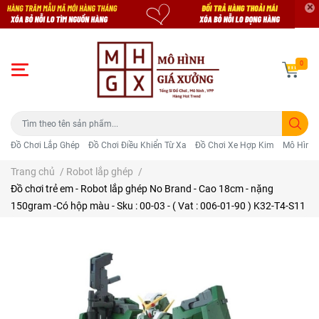
0
Đồ Chơi Lắp Ghép
Đồ Chơi Điều Khiển Từ Xa
Đồ Chơi Xe Hợp Kim
Mô Hình 
Trang chủ
/
Robot lắp ghép
/
Đồ chơi trẻ em - Robot lắp ghép No Brand - Cao 18cm - nặng
150gram -Có hộp màu - Sku : 00-03 - ( Vat : 006-01-90 ) K32-T4-S11