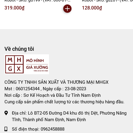
Robot - SKU: gd199 - (VAT: 006-01-
Robot - SKU: gd201- (VAT: 
240) - N2-F1-S12
- N2-E1-S2
319.000₫
128.000₫
Về chúng tôi
CÔNG TY TNHH SẢN XUẤT VÀ THƯƠNG MẠI MHGX
Mst : 0601254344 , Ngày cấp : 23-08-2023
Nơi cấp : Sơ Kế Hoạch và Đầu Tư Tỉnh Nam Định
Cung cấp sản phẩm chất lượng từ các thương hiệu hàng đầu.
Địa chỉ:
Lô BT2-05 Đường D4 khu đô thị Dệt, Phường Năng
Tĩnh, Thành phố Nam Định, Nam Định
Số điện thoại:
0962458888