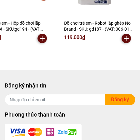
ẻ em - Hộp đồ chơi lắp
Đồ chơi trẻ em - Robot lắp ghép No
t - SKU:gd194 - (VAT:
Brand - SKU: gd187 - (VAT: 006-01-
) - N2-E1-S7
60) - N2-F1-S3
₫
119.000₫
Đăng ký nhận tin
Đăng ký
Phương thức thanh toán