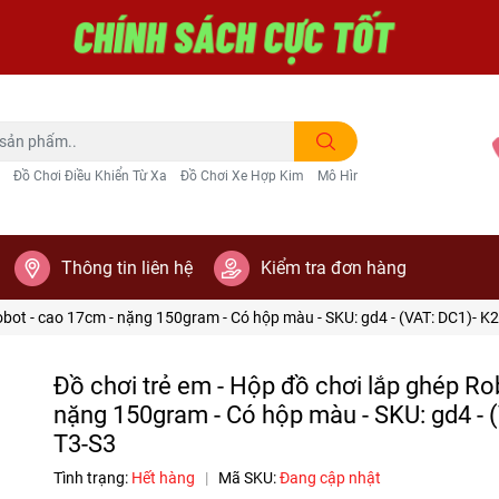
Đồ Chơi Điều Khiển Từ Xa
Đồ Chơi Xe Hợp Kim
Mô Hình Trang Trí
Thông tin liên hệ
Kiểm tra đơn hàng
Robot - cao 17cm - nặng 150gram - Có hộp màu - SKU: gd4 - (VAT: DC1)- K
Đồ chơi trẻ em - Hộp đồ chơi lắp ghép Ro
nặng 150gram - Có hộp màu - SKU: gd4 - 
T3-S3
Tình trạng:
Hết hàng
|
Mã SKU:
Đang cập nhật