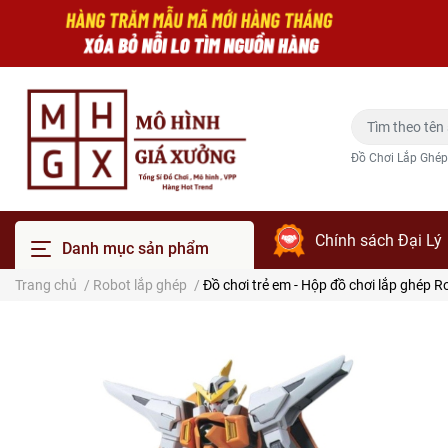
Đồ Chơi Lắp Ghép
Chính sách Đại Lý
Danh mục sản phẩm
Trang chủ
/
Robot lắp ghép
/
Đồ chơi trẻ em - Hộp đồ chơi lắp ghép 