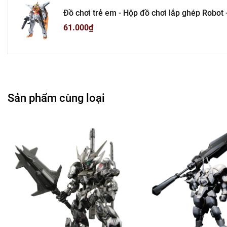
Đồ chơi trẻ em - Hộp đồ chơi lắp ghép Robot - cao 17cm - nặng 150gram - Có hộp màu - SKU: gd4 -
(VAT: DC1)- K27-T3-S3
61.000₫
Sản phẩm cùng loại