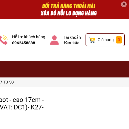
×
Hỗ trợ khách hàng
Tài khoản
Giỏ hàng
0
0962458888
Đăng nhập
27-T3-S3
bot - cao 17cm -
(VAT: DC1)- K27-