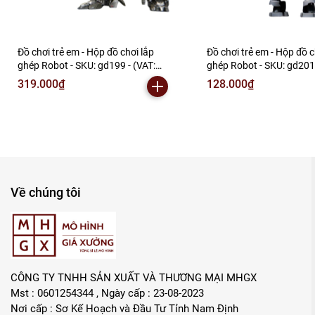
Đồ chơi trẻ em - Hộp đồ chơi lắp
Đồ chơi trẻ em - Hộp đồ c
ghép Robot - SKU: gd199 - (VAT:
ghép Robot - SKU: gd201
006-01-240) - N2-F1-S12
006-01-90) - N2-E1-S2
319.000₫
128.000₫
Về chúng tôi
CÔNG TY TNHH SẢN XUẤT VÀ THƯƠNG MẠI MHGX
Mst : 0601254344 , Ngày cấp : 23-08-2023
Nơi cấp : Sơ Kế Hoạch và Đầu Tư Tỉnh Nam Định