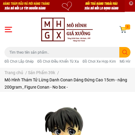
0
Đồ Chơi Lắp Ghép
Đồ Chơi Điều Khiển Từ Xa
Đồ Chơi Xe Hợp Kim
Mô Hình 
Trang chủ
/
Sản Phẩm 39k
/
Mô Hình Thám Tử Lừng Danh Conan Dáng Đứng Cao 15cm - nặng
200gram , Figure Conan - No box -