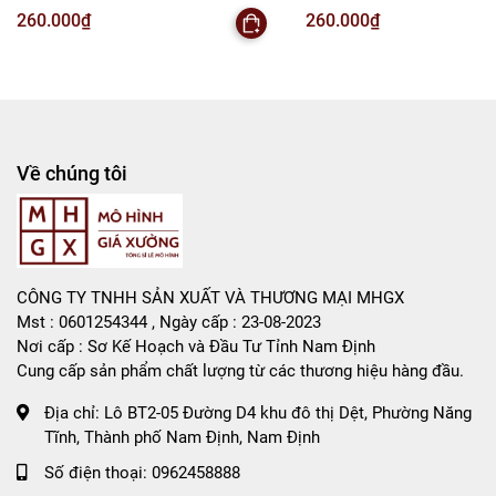
Xe - Bọc Túi - SKU : DC9 - ( VAT : DC3 )
- 1 Túi Có 4 Xe - Bọc Túi - SKU
260.000₫
260.000₫
K146-T2-S12
VAT : DC3 ) K146-T2-S11
Về chúng tôi
CÔNG TY TNHH SẢN XUẤT VÀ THƯƠNG MẠI MHGX
Mst : 0601254344 , Ngày cấp : 23-08-2023
Nơi cấp : Sơ Kế Hoạch và Đầu Tư Tỉnh Nam Định
Cung cấp sản phẩm chất lượng từ các thương hiệu hàng đầu.
Địa chỉ:
Lô BT2-05 Đường D4 khu đô thị Dệt, Phường Năng
Tĩnh, Thành phố Nam Định, Nam Định
Số điện thoại:
0962458888