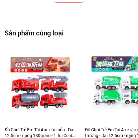
Cửa Hàng Văn Phòng Phẩm
Chuỗi Các Siêu Thị , Nhà Sách
Cửa Hàng Bán Phụ Kiện Điện Thoại
Sản phẩm cùng loại
Cửa Hàng Phụ Kiện Ô Tô ( Sản Phẩm Mô Hình Lắc Đầu
)
---------------------------------------------------------------------
-----------------------
-
Mô Hình Giá Xưởng
Tổng kho mô hình
Liên hệ : 096.245.8888 vs 0947.783.771
Bán Buôn , Bán Lẻ Mô Hình
Rất mong hợp tác với các Shop và các Cộng Tác Viên
Đồ Chơi Trẻ Em Túi 4 xe cứu hỏa - Dài
Đồ Chơi Trẻ Em Túi 4 xe rác
12.5cm - nặng 180gram - 1 Túi Có 4
trường - Dài 12.5cm - nặn