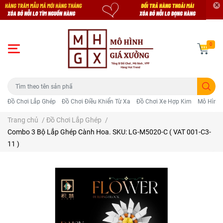
0
Đồ Chơi Lắp Ghép
Đồ Chơi Điều Khiển Từ Xa
Đồ Chơi Xe Hợp Kim
Mô Hình 
Trang chủ
/
Đồ Chơi Lắp Ghép
/
Combo 3 Bộ Lắp Ghép Cành Hoa. SKU: LG-M5020-C ( VAT 001-C3-
11 )