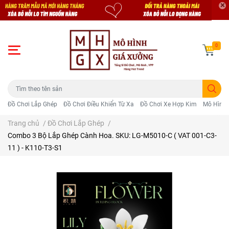
0
Đồ Chơi Lắp Ghép
Đồ Chơi Điều Khiển Từ Xa
Đồ Chơi Xe Hợp Kim
Mô Hình 
Trang chủ
/
Đồ Chơi Lắp Ghép
/
Combo 3 Bộ Lắp Ghép Cành Hoa. SKU: LG-M5010-C ( VAT 001-C3-
11 ) - K110-T3-S1