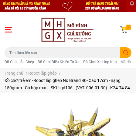
0
Đồ Chơi Lắp Ghép
Đồ Chơi Điều Khiển Từ Xa
Đồ Chơi Xe Hợp Kim
Mô Hình 
Trang chủ
/
Robot lắp ghép
/
Đồ chơi trẻ em -Robot lắp ghép No Brand 40- Cao 17cm - nặng
150gram - Có hộp màu - SKU: gd106 - (VAT: 006-01-90) - K24-T4-S4