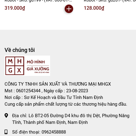
Robot - SKU: gd199 - (VAT: 006-01-
Robot - SKU: gd201- (VAT: 
240) - N2-F1-S12
- N2-E1-S2
319.000₫
128.000₫
Về chúng tôi
CÔNG TY TNHH SẢN XUẤT VÀ THƯƠNG MẠI MHGX
Mst : 0601254344 , Ngày cấp : 23-08-2023
Nơi cấp : Sơ Kế Hoạch và Đầu Tư Tỉnh Nam Định
Cung cấp sản phẩm chất lượng từ các thương hiệu hàng đầu.
Địa chỉ:
Lô BT2-05 Đường D4 khu đô thị Dệt, Phường Năng
Tĩnh, Thành phố Nam Định, Nam Định
Số điện thoại:
0962458888