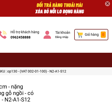
×
Hỗ trợ khách hàng
Tài khoản
Giỏ hàng
0
0962458888
Đăng nhập
SKU : op130 - (VAT 002-01-100) - N2-A1-S12
cm - nặng
ng gỗ ngồi - có
) - N2-A1-S12