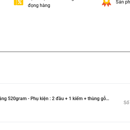
Sản ph
đọng hàng
ng 520gram - Phụ kiện : 2 đầu + 1 kiếm + thùng gỗ
Số
ngồi - có hộp màu - SKU : op130 - (VAT 002-01-100) - N2-A1-S12