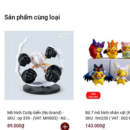
Sản phẩm cùng loại
Mô hình Cướp biển (No brand) -
Bộ 7 mô hình nhân vật (N
SKU : op 339 - (VAT: MH003) - N2-
SKU : hm230 ( VAT : 002-
F1-S19
N2-B1-S3
89.000₫
143.000₫