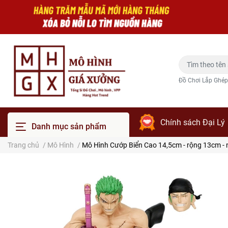
Đồ Chơi Lắp Ghép
Chính sách Đại Lý
Danh mục sản phẩm
Trang chủ
/
Mô Hình
/
Mô Hình Cướp Biển Cao 14,5cm - rộng 13cm - nặ