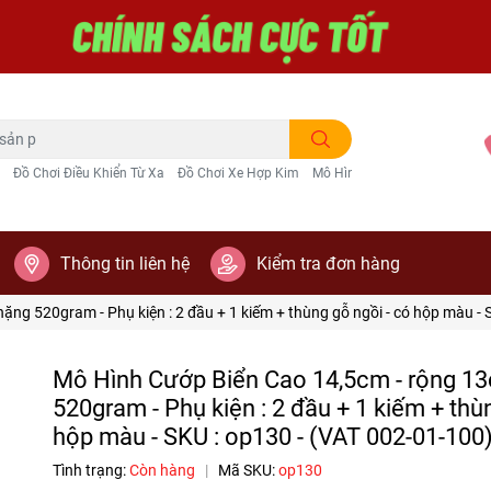
Đồ Chơi Điều Khiển Từ Xa
Đồ Chơi Xe Hợp Kim
Mô Hình Trang Trí
Thông tin liên hệ
Kiểm tra đơn hàng
ng 520gram - Phụ kiện : 2 đầu + 1 kiếm + thùng gỗ ngồi - có hộp màu - 
Mô Hình Cướp Biển Cao 14,5cm - rộng 13
520gram - Phụ kiện : 2 đầu + 1 kiếm + thù
hộp màu - SKU : op130 - (VAT 002-01-100
Tình trạng:
Còn hàng
|
Mã SKU:
op130