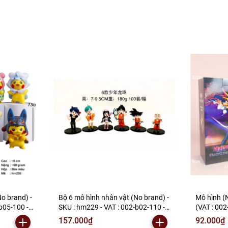
o brand) -
Bộ 6 mô hình nhân vật (No brand) -
Mô hình (
b05-100 -
SKU : hm229 - VAT : 002-b02-110 -
(VAT : 002
N2-B1-S9
157.000₫
92.000₫