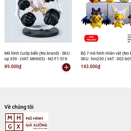
Mô hình Cướp biển (No brand) - SKU :
Bộ 7 mô hình nhân vật (No 
op 339 - (VAT: MH003) - N2-F1-S19
SKU : hm230 ( VAT : 002-b0
N2-B1-S3
89.000₫
143.000₫
Về chúng tôi