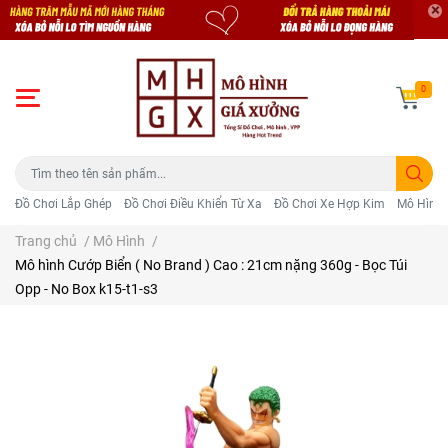
0
Đồ Chơi Lắp Ghép
Đồ Chơi Điều Khiển Từ Xa
Đồ Chơi Xe Hợp Kim
Mô Hình 
Trang chủ
/
Mô Hình
/
Mô hình Cướp Biển ( No Brand ) Cao : 21cm nặng 360g - Bọc Túi
Opp - No Box k15-t1-s3