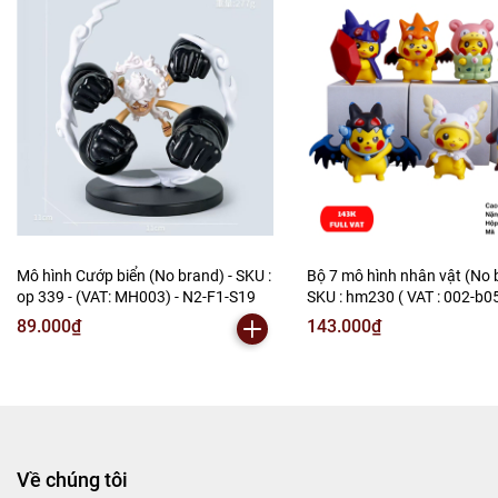
Mô hình Cướp biển (No brand) - SKU :
Bộ 7 mô hình nhân vật (No 
op 339 - (VAT: MH003) - N2-F1-S19
SKU : hm230 ( VAT : 002-b0
N2-B1-S3
89.000₫
143.000₫
Về chúng tôi