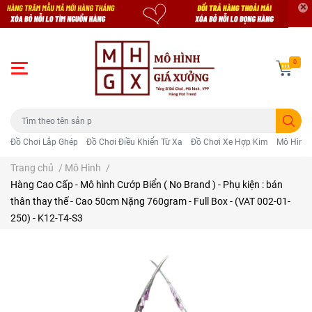
0
Đồ Chơi Lắp Ghép
Đồ Chơi Điều Khiển Từ Xa
Đồ Chơi Xe Hợp Kim
Mô Hình 
Trang chủ
/
Mô Hình
/
Hàng Cao Cấp - Mô hình Cướp Biển ( No Brand ) - Phụ kiện : bán
thân thay thế - Cao 50cm Nặng 760gram - Full Box - (VAT 002-01-
250) - K12-T4-S3