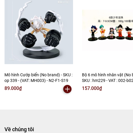
Mô hình Cướp biển (No brand) - SKU :
Bộ 6 mô hình nhân vật (No 
op 339 - (VAT: MH003) - N2-F1-S19
SKU : hm229 - VAT : 002-b02
N2-B1-S9
89.000₫
157.000₫
Về chúng tôi