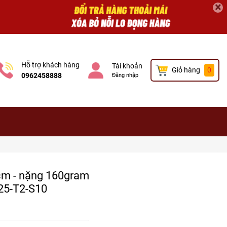
×
Hỗ trợ khách hàng
Tài khoản
Giỏ hàng
0
0962458888
Đăng nhập
4cm - nặng 160gram
K25-T2-S10