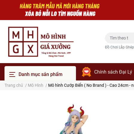
Đồ Chơi Lắp Ghép
Chính sách Đại Lý
Danh mục sản phẩm
Trang chủ
/
Mô Hình
/
Mô hình Cướp Biển ( No Brand ) - Cao 24cm - n