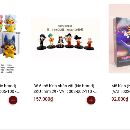
o brand) -
Bộ 6 mô hình nhân vật (No brand) -
Mô hình (
b05-100 -
SKU : hm229 - VAT : 002-b02-110 -
(VAT : 002
N2-B1-S9
157.000₫
92.000₫