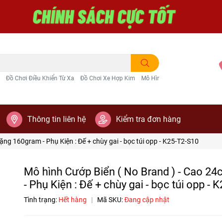
Đồ Chơi Điều Khiển Từ Xa
Đồ Chơi Xe Hợp Kim
Mô Hình Trang Trí
Thông tin liên hệ
Kiểm tra đơn hàng
ặng 160gram - Phụ Kiện : Đế + chùy gai - bọc túi opp - K25-T2-S10
Mô hình Cướp Biển ( No Brand ) - Cao 2
- Phụ Kiện : Đế + chùy gai - bọc túi opp - 
Tình trạng:
Hết hàng
|
Mã SKU:
Đang cập nhật