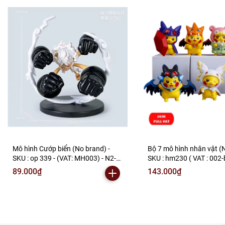
Mô hình Cướp biển (No brand) -
Bộ 7 mô hình nhân vật (N
SKU : op 339 - (VAT: MH003) - N2-
SKU : hm230 ( VAT : 002-
F1-S19
N2-B1-S3
89.000₫
143.000₫