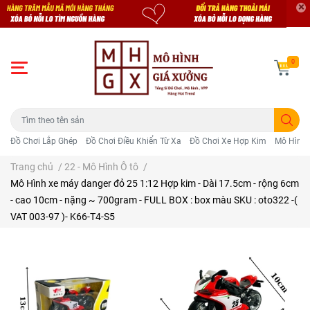
0
Đồ Chơi Lắp Ghép
Đồ Chơi Điều Khiển Từ Xa
Đồ Chơi Xe Hợp Kim
Mô Hình 
Trang chủ
/
22 - Mô Hình Ô tô
/
Mô Hình xe máy danger đỏ 25 1:12 Hợp kim - Dài 17.5cm - rộng 6cm
- cao 10cm - nặng ~ 700gram - FULL BOX : box màu SKU : oto322 -(
VAT 003-97 )- K66-T4-S5