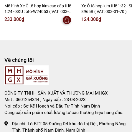
-
Mô Hình Giá Xưởng
Mô hình Xe Ô tô hợp kim cao cấp tỉ lệ
Xe Ô tô hợp kim tỉ lệ 1:32 - S
1:24 - SKU : oto-W24053 ( VAT :003-
8965B ( VAT: 003-01-70 )
Tổng kho mô hình
01-150 )
233.000₫
124.000₫
Liên hệ : 096.245.8888 vs 0947.783.771
Bán Buôn , Bán Lẻ Mô Hình
Rất mong hợp tác với các Shop và các Cộng Tác Viên
Về chúng tôi
CÔNG TY TNHH SẢN XUẤT VÀ THƯƠNG MẠI MHGX
Mst : 0601254344 , Ngày cấp : 23-08-2023
Nơi cấp : Sơ Kế Hoạch và Đầu Tư Tỉnh Nam Định
Cung cấp sản phẩm chất lượng từ các thương hiệu hàng đầu.
Địa chỉ:
Lô BT2-05 Đường D4 khu đô thị Dệt, Phường Năng
Tĩnh, Thành phố Nam Định, Nam Định