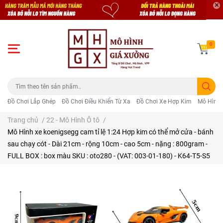
0
Đồ Chơi Lắp Ghép
Đồ Chơi Điều Khiển Từ Xa
Đồ Chơi Xe Hợp Kim
Mô Hình 
Trang chủ
/
22 - Mô Hình Ô tô
/
Mô Hình xe koenigsegg cam tỉ lệ 1:24 Hợp kim có thể mở cửa - bánh
sau chạy cót - Dài 21cm - rộng 10cm - cao 5cm - nặng : 800gram -
FULL BOX : box màu SKU : oto280 - (VAT: 003-01-180) - K64-T5-S5