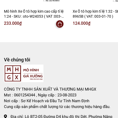
-
Mô Hình Giá Xưởng
Mô hình Xe Ô tô hợp kim cao cấp tỉ lệ
Xe Ô tô hợp kim tỉ lệ 1:32 - S
1:24 - SKU : oto-W24053 ( VAT :003-
8965B ( VAT: 003-01-70 )
Tổng kho mô hình
01-150 )
233.000₫
124.000₫
Liên hệ : 096.245.8888 vs 0947.783.771
Bán Buôn , Bán Lẻ Mô Hình
Rất mong hợp tác với các Shop và các Cộng Tác Viên
Về chúng tôi
CÔNG TY TNHH SẢN XUẤT VÀ THƯƠNG MẠI MHGX
Mst : 0601254344 , Ngày cấp : 23-08-2023
Nơi cấp : Sơ Kế Hoạch và Đầu Tư Tỉnh Nam Định
Cung cấp sản phẩm chất lượng từ các thương hiệu hàng đầu.
Địa chỉ:
Lô BT2-05 Đường D4 khu đô thị Dệt, Phường Năng