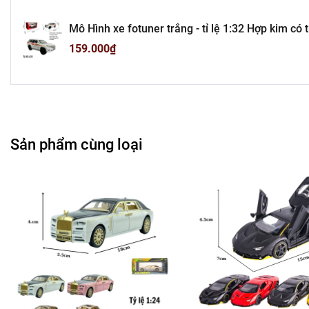
Cửa Hàng Phụ Kiện Ô
Mô Hình xe fotuner trắng - tỉ lệ 1:32 Hợp kim có
---------------------------------------
cao 6cm - nặng : 500gram - FULL BOX : box màu 
159.000₫
-
Mô 
Tổn
Liên hệ : 09
Sản phẩm cùng loại
Bán Bu
Rất mong hợp tác vớ