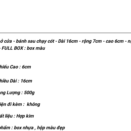
mở cửa - bánh sau chạy cót - Dài 16cm - rộng 7cm - cao 6cm - n
 FULL BOX : box màu
iếu Cao : 6cm
hiều Dài : 16cm
ng Lượng : 500g
ện đi kèm : không
t liệu : Hợp kim
hẩm : box nhựa , hộp màu đẹp