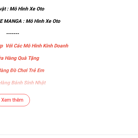
ật : Mô Hình Xe Oto
 MANGA : Mô Hình Xe Oto
-------
p Với Các Mô Hình Kinh Doanh
a Hàng Quà Tặng
àng Đồ Chơi Trẻ Em
àng Bánh Sinh Nhật
ng Gear , Máy Tính
Xem thêm
ng Văn Phòng Phẩm
c Siêu Thị , Nhà Sách
án Phụ Kiện Điện Thoại