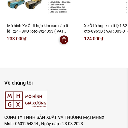
Mô hình Xe Ô tô hợp kim cao cấp tỉ
Xe Ô tô hợp kim tỉ lệ 1:32 
lệ 1:24 - SKU : oto-W24053 ( VAT
oto-8965B ( VAT: 003-01-
:003-01-150 )
233.000₫
124.000₫
Về chúng tôi
CÔNG TY TNHH SẢN XUẤT VÀ THƯƠNG MẠI MHGX
Mst : 0601254344 , Ngày cấp : 23-08-2023