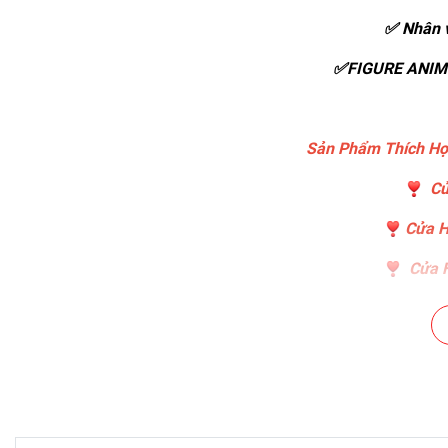
✅ Nhân v
✅FIGURE ANIME
Sản Phẩm Thích Hợ
Cử
Cửa H
Cửa H
Cửa Hà
Cửa Hà
Chuỗi Cá
Cửa Hàng B