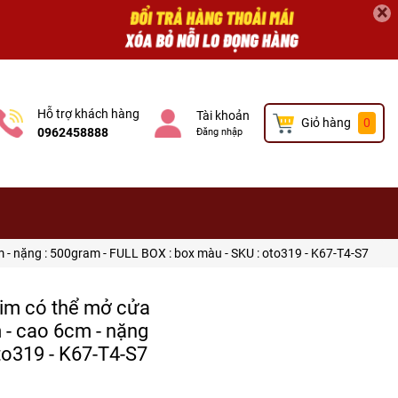
×
Hỗ trợ khách hàng
Tài khoản
Giỏ hàng
0
0962458888
Đăng nhập
cm - nặng : 500gram - FULL BOX : box màu - SKU : oto319 - K67-T4-S7
 kim có thể mở cửa
m - cao 6cm - nặng
to319 - K67-T4-S7