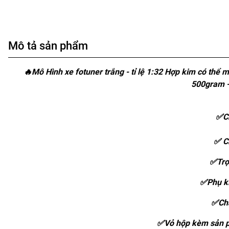
Mô tả sản phẩm
🔥Mô Hình xe fotuner trắng - tỉ lệ 1:32 Hợp kim có thể 
500gram -
✅Ch
✅ C
✅Trọ
✅Phụ ki
✅Chấ
✅Vỏ hộp kèm sản p