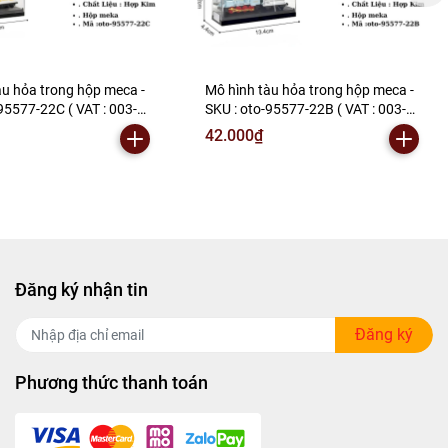
àu hỏa trong hộp meca -
Mô hình tàu hỏa trong hộp meca -
95577-22C ( VAT : 003-
SKU : oto-95577-22B ( VAT : 003-
K157-T2-S4
06-20 ) - K157-T2-S6
42.000₫
Đăng ký nhận tin
Đăng ký
Phương thức thanh toán