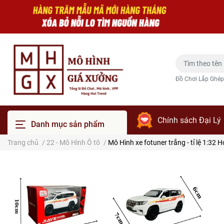
Đồ Chơi Lắp Ghép
Chính sách Đại Lý
Danh mục sản phẩm
Trang chủ
/
22 - Mô Hình Ô tô
/
Mô Hình xe fotuner trắng - tỉ lệ 1:32