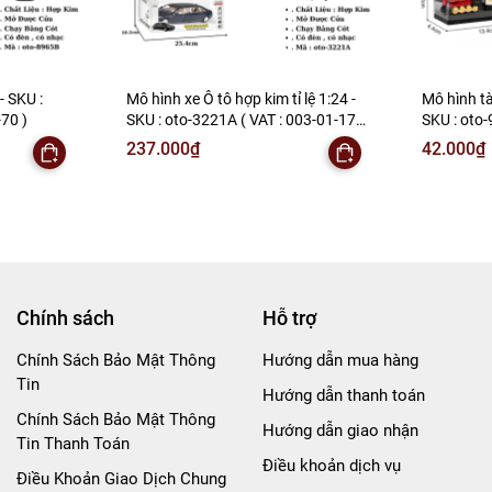
- SKU :
Mô hình xe Ô tô hợp kim tỉ lệ 1:24 -
Mô hình t
70 )
SKU : oto-3221A ( VAT : 003-01-170
SKU : oto-
)
06-20 ) - 
237.000₫
42.000₫
Chính sách
Hỗ trợ
Chính Sách Bảo Mật Thông
Hướng dẫn mua hàng
Tin
Hướng dẫn thanh toán
Chính Sách Bảo Mật Thông
Hướng dẫn giao nhận
Tin Thanh Toán
Điều khoản dịch vụ
Điều Khoản Giao Dịch Chung