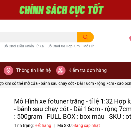
Đồ Chơi Điều Khiển Từ Xa
Đồ Chơi Xe Hợp Kim
Mô Hình Trang Trí
Thông tin liên hệ
Kiểm tra đơn hàng
 Hợp kim có thể mở cửa - bánh sau chạy cót - Dài 16cm - rộng 7cm - cao 6
Mô Hình xe fotuner trắng - tỉ lệ 1:32 Hợp
- bánh sau chạy cót - Dài 16cm - rộng 7c
: 500gram - FULL BOX : box màu - SKU : o
Tình trạng:
Hết hàng
|
Mã SKU:
Đang cập nhật