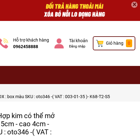
×
Hỗ trợ khách hàng
Tài khoản
Giỏ hàng
0
0962458888
Đăng nhập
X : box màu SKU : oto346 -( VAT : 003-01-35 )- K68-T2-S5
 Hợp kim có thể mở
g 5cm - cao 4cm -
: oto346 -( VAT :