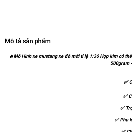
Mô tả sản phẩm
🔥Mô Hình xe mustang xe đỏ mới tỉ lệ 1:36 Hợp kim có thể
500gram -
✅ C
✅ C
✅ Trọ
✅ Phụ k
✅ Chấ