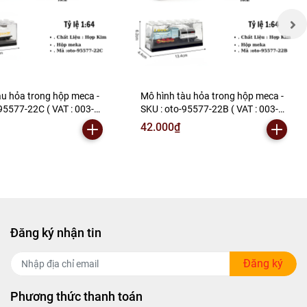
àu hỏa trong hộp meca -
Mô hình tàu hỏa trong hộp meca -
95577-22C ( VAT : 003-
SKU : oto-95577-22B ( VAT : 003-
K157-T2-S4
06-20 ) - K157-T2-S6
42.000₫
Đăng ký nhận tin
Đăng ký
Phương thức thanh toán