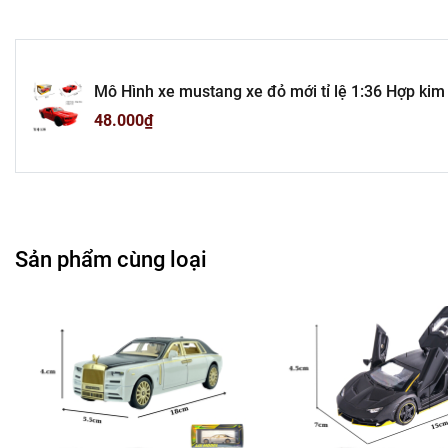
Cửa Hà
Chuỗi Cá
Mô Hình xe mustang xe đỏ mới tỉ lệ 1:36 Hợp kim 
5cm - cao 4cm - nặng : 500gram - FULL BOX : box
48.000₫
Cửa Hàng B
Cửa Hàng Phụ Kiện Ô
---------------------------------------
Sản phẩm cùng loại
-
Mô 
Tổn
Liên hệ : 09
Bán Bu
Rất mong hợp tác vớ