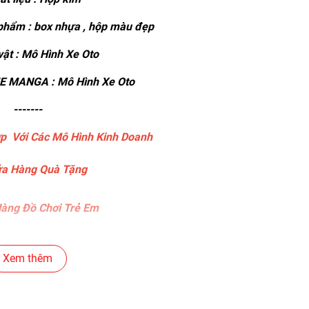
hẩm : box nhựa , hộp màu đẹp
ật : Mô Hình Xe Oto
 MANGA : Mô Hình Xe Oto
-------
p Với Các Mô Hình Kinh Doanh
a Hàng Quà Tặng
àng Đồ Chơi Trẻ Em
àng Bánh Sinh Nhật
Xem thêm
ng Gear , Máy Tính