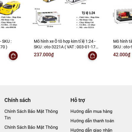
- SKU :
Mô hình xe Ô tô hợp kim tỉ lệ 1:24 -
Mô hình t
70 )
SKU : oto-3221A ( VAT : 003-01-170
SKU : oto-
)
06-20 ) - 
237.000₫
42.000₫
Chính sách
Hỗ trợ
Chính Sách Bảo Mật Thông
Hướng dẫn mua hàng
Tin
Hướng dẫn thanh toán
Chính Sách Bảo Mật Thông
Hướng dẫn giao nhận