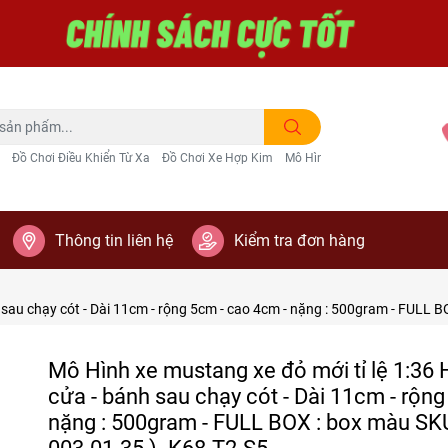
Đồ Chơi Điều Khiển Từ Xa
Đồ Chơi Xe Hợp Kim
Mô Hình Trang Trí
Thông tin liên hệ
Kiểm tra đơn hàng
 sau chạy cót - Dài 11cm - rộng 5cm - cao 4cm - nặng : 500gram - FULL BO
Mô Hình xe mustang xe đỏ mới tỉ lệ 1:36
cửa - bánh sau chạy cót - Dài 11cm - rộn
nặng : 500gram - FULL BOX : box màu SKU 
003-01-35 )- K68-T2-S5