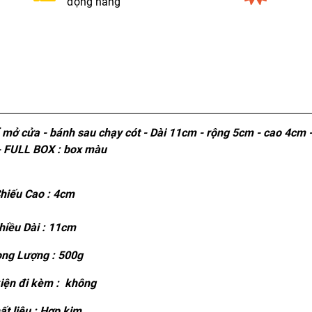
đọng hàng
 mở cửa - bánh sau chạy cót - Dài 11cm - rộng 5cm - cao 4cm -
 FULL BOX : box màu
hiếu Cao : 4cm
hiều Dài : 11cm
ng Lượng : 500g
iện đi kèm : không
t liệu : Hợp kim