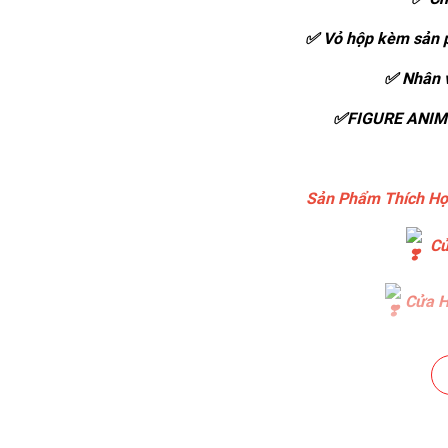
✅ Vỏ hộp kèm sản p
✅ Nhân v
✅FIGURE ANIME
Sản Phẩm Thích Hợ
Cử
Cửa H
Cửa H
Cửa Hà