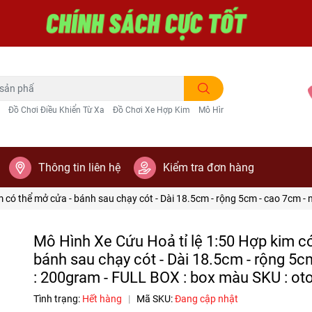
Đồ Chơi Điều Khiển Từ Xa
Đồ Chơi Xe Hợp Kim
Mô Hình Trang Trí
Thông tin liên hệ
Kiểm tra đơn hàng
m có thể mở cửa - bánh sau chạy cót - Dài 18.5cm - rộng 5cm - cao 7cm 
Mô Hình Xe Cứu Hoả tỉ lệ 1:50 Hợp kim c
bánh sau chạy cót - Dài 18.5cm - rộng 5c
: 200gram - FULL BOX : box màu SKU : ot
Tình trạng:
Hết hàng
|
Mã SKU:
Đang cập nhật