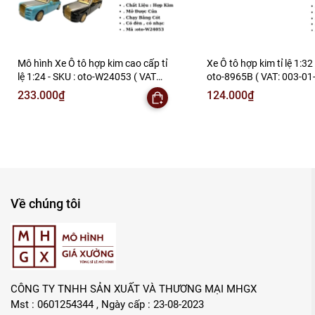
Mô hình Xe Ô tô hợp kim cao cấp tỉ
Xe Ô tô hợp kim tỉ lệ 1:32 
lệ 1:24 - SKU : oto-W24053 ( VAT
oto-8965B ( VAT: 003-01-
:003-01-150 )
233.000₫
124.000₫
Về chúng tôi
CÔNG TY TNHH SẢN XUẤT VÀ THƯƠNG MẠI MHGX
Mst : 0601254344 , Ngày cấp : 23-08-2023