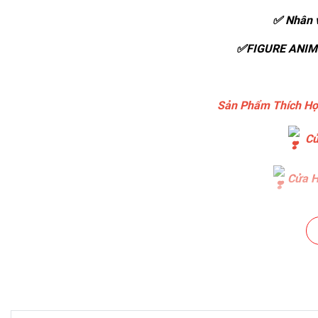
✅ Nhân v
✅FIGURE ANIME
Sản Phẩm Thích Hợ
Cử
Cửa H
Cửa H
Cửa Hà
Cửa Hà