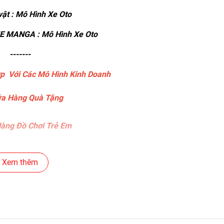
ật : Mô Hình Xe Oto
 MANGA : Mô Hình Xe Oto
-------
p Với Các Mô Hình Kinh Doanh
a Hàng Quà Tặng
àng Đồ Chơi Trẻ Em
àng Bánh Sinh Nhật
Xem thêm
ng Gear , Máy Tính
ng Văn Phòng Phẩm