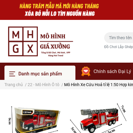
Đồ Chơi Lắp Ghép
Chính sách Đại Lý
Danh mục sản phẩm
Trang chủ
/
22 - Mô Hình Ô tô
/
Mô Hình Xe Cứu Hoả tỉ lệ 1:50 Hợp ki