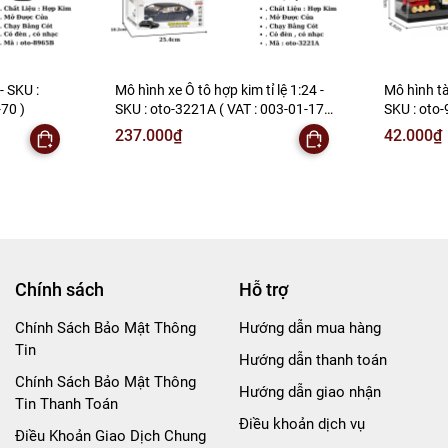
- SKU :
Mô hình xe Ô tô hợp kim tỉ lệ 1:24 -
Mô hình t
70 )
SKU : oto-3221A ( VAT : 003-01-170
SKU : oto-
)
06-20 ) - 
237.000₫
42.000₫
Chính sách
Hỗ trợ
Chính Sách Bảo Mật Thông
Hướng dẫn mua hàng
Tin
Hướng dẫn thanh toán
Chính Sách Bảo Mật Thông
Hướng dẫn giao nhận
Tin Thanh Toán
Điều khoản dịch vụ
Điều Khoản Giao Dịch Chung