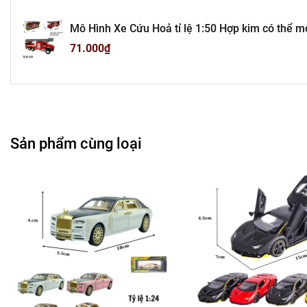
Chuỗi Cá
Mô Hình Xe Cứu Hoả tỉ lệ 1:50 Hợp kim có thể mở
cao 7cm - nặng : 200gram - FULL BOX : box màu
71.000₫
Cửa Hàng B
Cửa Hàng Phụ Kiện Ô
---------------------------------------
Sản phẩm cùng loại
-
Mô 
Tổn
Liên hệ : 09
Bán Bu
Rất mong hợp tác vớ