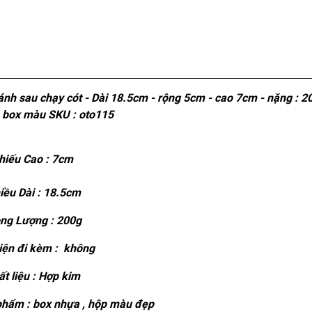
ánh sau chạy cót - Dài 18.5cm - rộng 5cm - cao 7cm - nặng : 2
 box màu SKU : oto115
iếu Cao : 7cm
iều Dài : 18.5cm
ng Lượng : 200g
ện đi kèm : không
t liệu : Hợp kim
hẩm : box nhựa , hộp màu đẹp