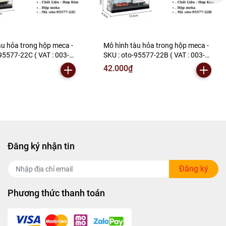
àu hỏa trong hộp meca -
Mô hình tàu hỏa trong hộp meca -
95577-22C ( VAT : 003-
SKU : oto-95577-22B ( VAT : 003-
K157-T2-S4
06-20 ) - K157-T2-S6
42.000₫
Đăng ký nhận tin
Đăng ký
Phương thức thanh toán