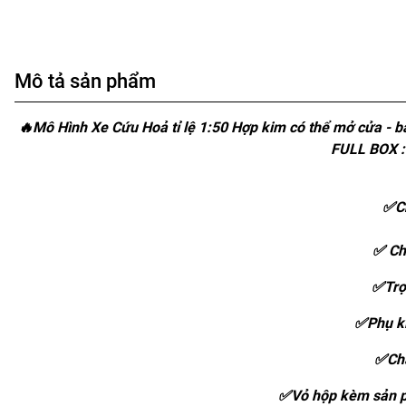
Mô tả sản phẩm
🔥Mô Hình Xe Cứu Hoả tỉ lệ 1:50 Hợp kim có thể mở cửa - b
FULL BOX :
✅Ch
✅ Ch
✅Trọ
✅Phụ ki
✅Chấ
✅Vỏ hộp kèm sản p