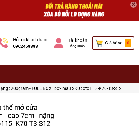
×
Hỗ trợ khách hàng
Tài khoản
Giỏ hàng
0
0962458888
Đăng nhập
- nặng : 200gram - FULL BOX : box màu SKU : oto115 -K70-T3-S12
ó thể mở cửa -
m - cao 7cm - nặng
o115 -K70-T3-S12