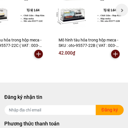
àu hỏa trong hộp meca -
Mô hình tàu hỏa trong hộp meca -
95577-22C ( VAT : 003-
SKU : oto-95577-22B ( VAT : 003-
K157-T2-S4
06-20 ) - K157-T2-S6
42.000₫
Đăng ký nhận tin
Đăng ký
Phương thức thanh toán