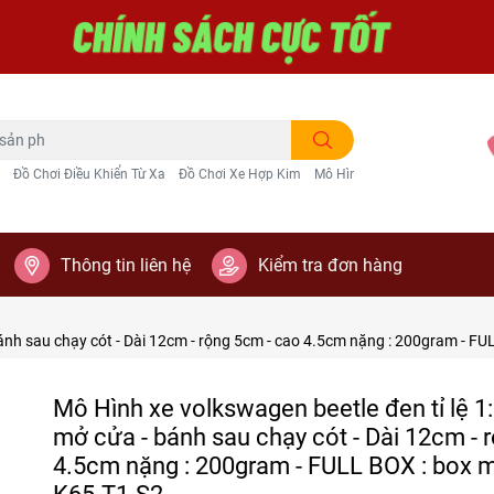
Đồ Chơi Điều Khiển Từ Xa
Đồ Chơi Xe Hợp Kim
Mô Hình Trang Trí
Thông tin liên hệ
Kiểm tra đơn hàng
 bánh sau chạy cót - Dài 12cm - rộng 5cm - cao 4.5cm nặng : 200gram - F
Mô Hình xe volkswagen beetle đen tỉ lệ 1
mở cửa - bánh sau chạy cót - Dài 12cm - 
4.5cm nặng : 200gram - FULL BOX : box 
K65-T1-S2