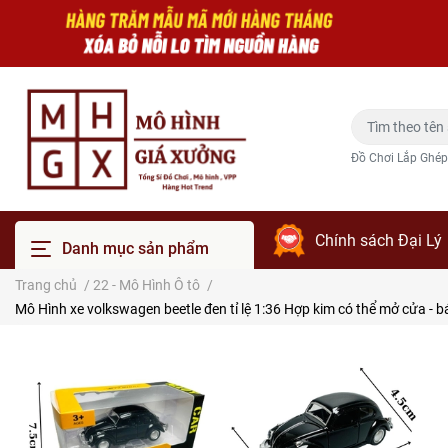
Đồ Chơi Lắp Ghép
Chính sách Đại Lý
Danh mục sản phẩm
Trang chủ
/
22 - Mô Hình Ô tô
/
Mô Hình xe volkswagen beetle đen tỉ lệ 1:36 Hợp kim có thể mở cửa -