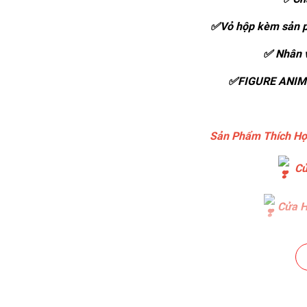
✅Vỏ hộp kèm sản p
✅ Nhân v
✅FIGURE ANIME
Sản Phẩm Thích Hợ
Cử
Cửa H
Cửa H
Cửa Hà