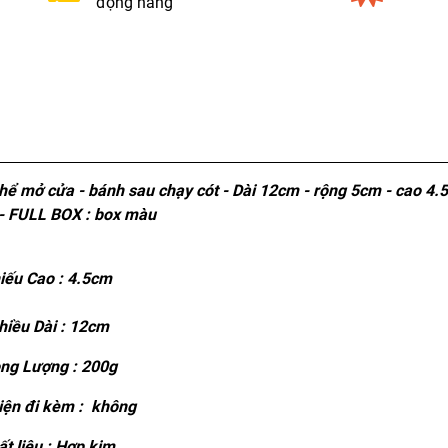
đọng hàng
thể mở cửa - bánh sau chạy cót - Dài 12cm - rộng 5cm - cao 4
- FULL BOX : box màu
ếu Cao : 4.5cm
hiều Dài : 12cm
ng Lượng : 200g
ện đi kèm : không
t liệu : Hợp kim