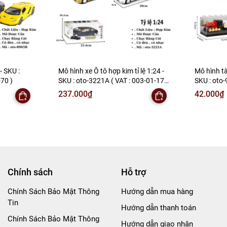
- SKU :
Mô hình xe Ô tô hợp kim tỉ lệ 1:24 -
Mô hình t
70 )
SKU : oto-3221A ( VAT : 003-01-170
SKU : oto-
)
06-20 ) - 
237.000₫
42.000₫
Chính sách
Hỗ trợ
Chính Sách Bảo Mật Thông
Hướng dẫn mua hàng
Tin
Hướng dẫn thanh toán
Chính Sách Bảo Mật Thông
Hướng dẫn giao nhận