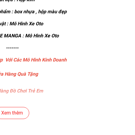
hẩm : box nhựa , hộp màu đẹp
ật : Mô Hình Xe Oto
 MANGA : Mô Hình Xe Oto
-------
p Với Các Mô Hình Kinh Doanh
a Hàng Quà Tặng
àng Đồ Chơi Trẻ Em
àng Bánh Sinh Nhật
Xem thêm
ng Gear , Máy Tính