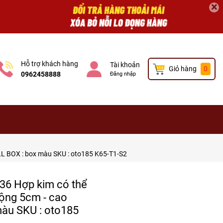
×
Hỗ trợ khách hàng
Tài khoản
Giỏ hàng
0
0962458888
Đăng nhập
ULL BOX : box màu SKU : oto185 K65-T1-S2
:36 Hợp kim có thể
rộng 5cm - cao
màu SKU : oto185