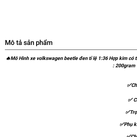
Mô tả sản phẩm
🔥Mô Hình xe volkswagen beetle đen tỉ lệ 1:36 Hợp kim có 
: 200gram 
✅Chi
✅ C
✅Trọ
✅Phụ ki
✅Chấ