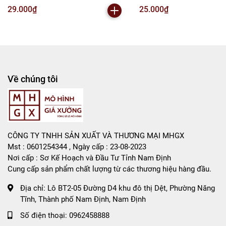
( VAT : MH001-02 ) - N2-B1-S5
VAT : MH001-02 ) K150-T2-
29.000₫
25.000₫
Tổng kho mô hình
Liên hệ : 096.245.8888 vs 0947.783.771
Bán Buôn , Bán Lẻ Mô Hình
Rất mong hợp tác với các Shop và các Cộng Tác Viên
Về chúng tôi
CÔNG TY TNHH SẢN XUẤT VÀ THƯƠNG MẠI MHGX
Mst : 0601254344 , Ngày cấp : 23-08-2023
Nơi cấp : Sơ Kế Hoạch và Đầu Tư Tỉnh Nam Định
Cung cấp sản phẩm chất lượng từ các thương hiệu hàng đầu.
Địa chỉ:
Lô BT2-05 Đường D4 khu đô thị Dệt, Phường Năng
Tĩnh, Thành phố Nam Định, Nam Định
Số điện thoại:
0962458888