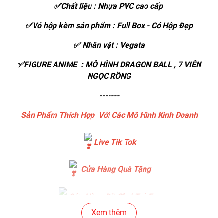
✅Chất liệu : Nhựa PVC cao cấp
✅Vỏ hộp kèm sản phẩm : Full Box - Có Hộp Đẹp
✅ Nhân vật : Vegata
✅FIGURE ANIME : MÔ HÌNH DRAGON BALL , 7 VIÊN
NGỌC RỒNG
-------
Sản Phẩm Thích Hợp Với Các Mô Hình Kinh Doanh
Live Tik Tok
Cửa Hàng Quà Tặng
Cửa Hàng Đồ Chơi Trẻ Em
Xem thêm