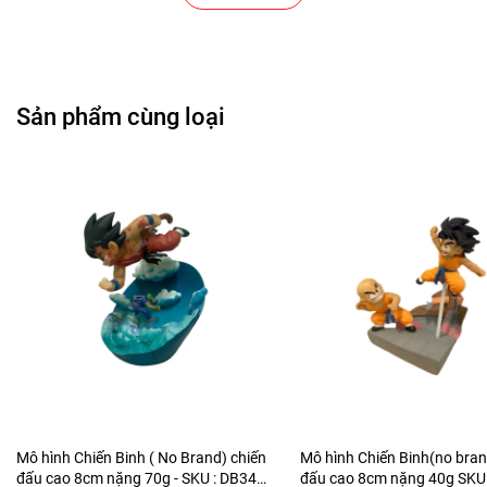
Cửa Hàng Bánh Sinh Nhật
Cửa Hàng Gear , Máy Tính
Sản phẩm cùng loại
Cửa Hàng Văn Phòng Phẩm
Chuỗi Các Siêu Thị , Nhà Sách
Cửa Hàng Bán Phụ Kiện Điện Thoại
Cửa Hàng Phụ Kiện Ô Tô ( Sản Phẩm Mô Hình Lắc Đầu
)
---------------------------------------------------------------------
-----------------------
Mô hình Chiến Binh ( No Brand) chiến
Mô hình Chiến Binh(no bran
-
Mô Hình Giá Xưởng
đấu cao 8cm nặng 70g - SKU : DB340
đấu cao 8cm nặng 40g SKU 