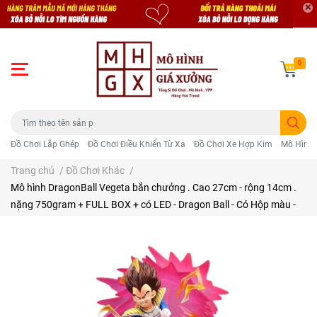
0
Đồ Chơi Lắp Ghép
Đồ Chơi Điều Khiển Từ Xa
Đồ Chơi Xe Hợp Kim
Mô Hình 
Trang chủ
/
Đồ Chơi Khác
/
Mô hình DragonBall Vegeta bắn chưởng . Cao 27cm - rộng 14cm .
nặng 750gram + FULL BOX + có LED - Dragon Ball - Có Hộp màu -