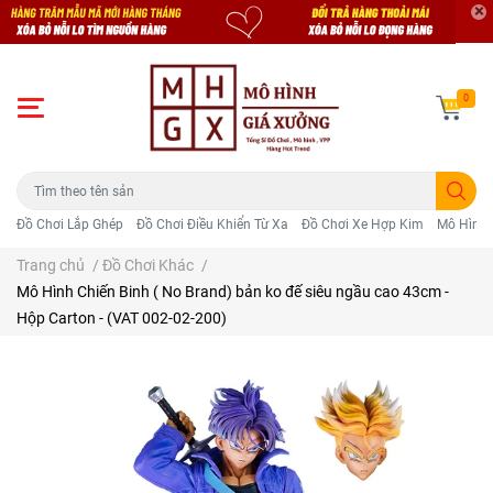
0
Đồ Chơi Lắp Ghép
Đồ Chơi Điều Khiển Từ Xa
Đồ Chơi Xe Hợp Kim
Mô Hình 
Trang chủ
/
Đồ Chơi Khác
/
Mô Hình Chiến Binh ( No Brand) bản ko đế siêu ngầu cao 43cm -
Hộp Carton - (VAT 002-02-200)