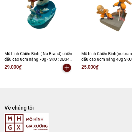
Mô hình Chiến Binh ( No Brand) chiến
Mô hình Chiến Binh(no bran
đấu cao 8cm nặng 70g - SKU : DB340
đấu cao 8cm nặng 40g SKU 
( VAT : MH001-02 ) - N2-B1-S5
VAT : MH001-02 ) K150-T2-
29.000₫
25.000₫
Về chúng tôi