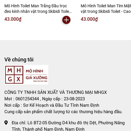
-
Mô Hình Giá Xưởng
Mô Hình Toilet Man Trắng Đầu trọc
Mô Hình Toilet Man Tím Mặ
đeo kính nhân vật trong Skibidi Toilet
vật trong Skibidi Toilet - Ca
Tổng kho mô hình
- Cao 18cm - nặng 200Gram - Bọc túi
nặng 200Gram - Bọc túi OP
43.000₫
43.000₫
OPP - No Box - (VAT : MH001-02) -
Box - SKU: bc19 (VAT MH001
Liên hệ : 096.245.8888 vs 0947.783.771
K22-T2-S4
K22-T1-S5
Bán Buôn , Bán Lẻ Mô Hình
Rất mong hợp tác với các Shop và các Cộng Tác Viên
Về chúng tôi
CÔNG TY TNHH SẢN XUẤT VÀ THƯƠNG MẠI MHGX
Mst : 0601254344 , Ngày cấp : 23-08-2023
Nơi cấp : Sơ Kế Hoạch và Đầu Tư Tỉnh Nam Định
Cung cấp sản phẩm chất lượng từ các thương hiệu hàng đầu.
Địa chỉ:
Lô BT2-05 Đường D4 khu đô thị Dệt, Phường Năng
Tĩnh, Thành phố Nam Định, Nam Định