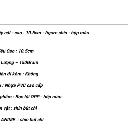
y cót - cao : 10.5cm - figure shin - hộp màu
ếu Cao : 10.5cm
 Lượng ~ 150Gram
ện đi kèm : Không
u : Nhựa PVC cao cấp
phẩm : Bọc túi OPP - hộp màu
 vật : shin bút chì
ANIME : shin bút chì