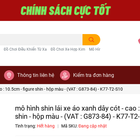
Đồ Chơi Điều Khiển Từ Xa
Đồ Chơi Xe Hợp Kim
Mô Hình Trang Trí
Thông tin liên hệ
Kiểm tra đơn hàng
ao : 10.5cm - figure shin - hộp màu - (VAT : G873-84) - K77-T2-S10
mô hình shin lái xe áo xanh dây cót - cao :
shin - hộp màu - (VAT : G873-84) - K77-T2
Tình trạng:
Hết hàng
|
Mã SKU:
Đang cập nhật