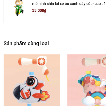
mô hình shin lái xe áo xanh dây cót - cao : 
T2-S10
Cửa Hàng Phụ Kiện Ô
35.000₫
---------------------------------------
-
Mô 
Tổn
Sản phẩm cùng loại
Liên hệ : 09
Bán Bu
Rất mong hợp tác vớ