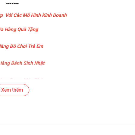
-------
p Với Các Mô Hình Kinh Doanh
a Hàng Quà Tặng
àng Đồ Chơi Trẻ Em
àng Bánh Sinh Nhật
ng Gear , Máy Tính
Xem thêm
ng Văn Phòng Phẩm
c Siêu Thị , Nhà Sách
án Phụ Kiện Điện Thoại