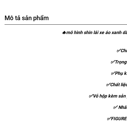
Mô tả sản phẩm
🔥mô hình shin lái xe áo xanh dâ
✅Chi
✅Trọng
✅Phụ ki
✅Chất liệ
✅Vỏ hộp kèm sản 
✅ Nhân
✅FIGURE 