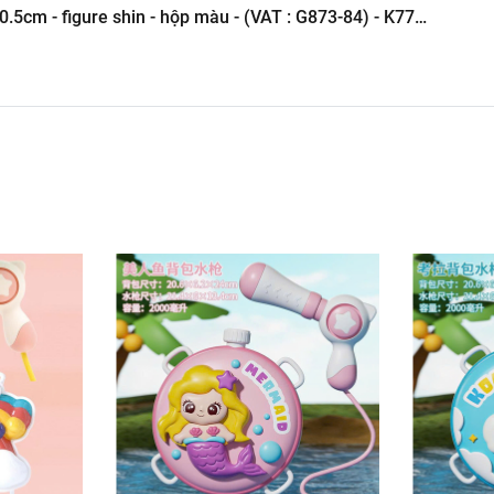
10.5cm - figure shin - hộp màu - (VAT : G873-84) - K77-
 Tô ( Sản Phẩm Mô Hình Lắc Đầu )
-----------------------------------------------------
Hình Giá Xưởng
g kho mô hình
6.245.8888 vs 0947.783.771
ôn , Bán Lẻ Mô Hình
i các Shop và các Cộng Tác Viên