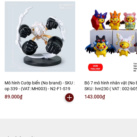
Mô hình Cướp biển (No brand) - SKU :
Bộ 7 mô hình nhân vật (No 
op 339 - (VAT: MH003) - N2-F1-S19
SKU : hm230 ( VAT : 002-b0
N2-B1-S3
89.000₫
143.000₫