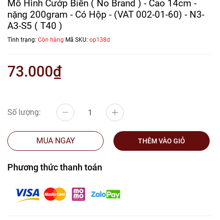
Mô Hình Cướp Biển ( No Brand ) - Cao 14cm -
nặng 200gram - Có Hộp - (VAT 002-01-60) - N3-
A3-S5 ( T40 )
Tình trạng:
Còn hàng
Mã SKU:
op138d
73.000₫
Số lượng:
MUA NGAY
THÊM VÀO GIỎ
Phương thức thanh toán