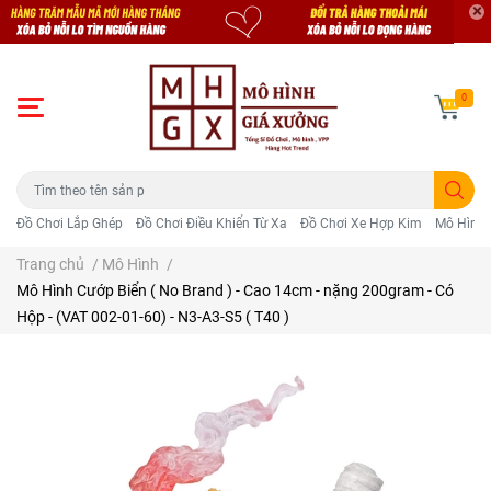
0
Đồ Chơi Lắp Ghép
Đồ Chơi Điều Khiển Từ Xa
Đồ Chơi Xe Hợp Kim
Mô Hình 
Trang chủ
/
Mô Hình
/
Mô Hình Cướp Biển ( No Brand ) - Cao 14cm - nặng 200gram - Có
Hộp - (VAT 002-01-60) - N3-A3-S5 ( T40 )