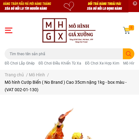
0
Đồ Chơi Lắp Ghép
Đồ Chơi Điều Khiển Từ Xa
Đồ Chơi Xe Hợp Kim
Mô Hình 
Trang chủ
/
Mô Hình
/
Mô hình Cướp Biển ( No Brand ) Cao 35cm nặng 1kg - box màu -
(VAT 002-01-130)