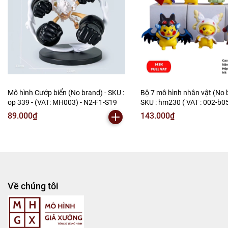
Mô hình Cướp biển (No brand) - SKU :
Bộ 7 mô hình nhân vật (No 
op 339 - (VAT: MH003) - N2-F1-S19
SKU : hm230 ( VAT : 002-b0
N2-B1-S3
89.000₫
143.000₫
Về chúng tôi