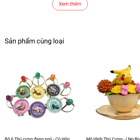
Cửa Hàng Bánh Sinh Nhật
Xem thêm
Cửa Hàng Gear , Máy Tính
Cửa Hàng Văn Phòng Phẩm
Sản phẩm cùng loại
Chuỗi Các Siêu Thị , Nhà Sách
Cửa Hàng Bán Phụ Kiện Điện Thoại
Cửa Hàng Phụ Kiện Ô Tô ( Sản Phẩm Mô Hình Lắc Đầu
)
--------------------------------------------------------------------------------------------
-
Mô Hình Giá Xưởng
Tổng kho mô hình
Bộ 6 Thú cưng đang ngủ - Có Hộp
Mô Hình Thú Cưng - ( No Bra