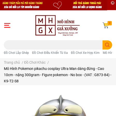
0
Đồ Chơi Lắp Ghép
Đồ Chơi Điều Khiển Từ Xa
Đồ Chơi Xe Hợp Kim
Mô Hình 
Trang chủ
/
Đồ Chơi Khác
/
Mô Hình Pokemon pikachu cosplay Ultra Man dáng đứng - Cao
10cm - nặng 300gram - Figure pokemon - No box - (VAT : G873-84) -
K9-T2-S8