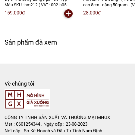
Màu SKU : hm212 ( VAT : 002-b05-
cao 8cm - nặng 50gram - (
Liên hệ : 096.245.8888 vs 0947.783.771
100 ) M-2
59) - K9-T2-S4
159.000₫
28.000₫
Bán Buôn , Bán Lẻ Mô Hình
Rất mong hợp tác với các Shop và các Cộng Tác Viên
Sản phẩm đã xem
Về chúng tôi
CÔNG TY TNHH SẢN XUẤT VÀ THƯƠNG MẠI MHGX
Mst : 0601254344 , Ngày cấp : 23-08-2023
Nơi cấp : Sơ Kế Hoạch và Đầu Tư Tỉnh Nam Định