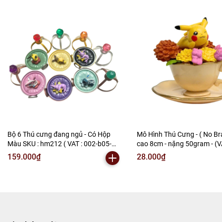
Bộ 6 Thú cưng đang ngủ - Có Hộp
Mô Hình Thú Cưng - ( No Bra
Màu SKU : hm212 ( VAT : 002-b05-
cao 8cm - nặng 50gram - (
100 ) M-2
59)
159.000₫
28.000₫