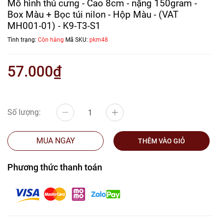
Mô hình thú cưng - Cao 8cm - nặng 150gram -
Box Màu + Bọc túi nilon - Hộp Màu - (VAT
MH001-01) - K9-T3-S1
Tình trạng:
Còn hàng
Mã SKU:
pkm48
57.000₫
Số lượng:
MUA NGAY
THÊM VÀO GIỎ
Phương thức thanh toán