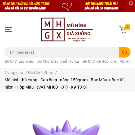
0
Đồ Chơi Lắp Ghép
Đồ Chơi Điều Khiển Từ Xa
Đồ Chơi Xe Hợp Kim
Mô Hình 
Trang chủ
/
Đồ Chơi Khác
/
Mô hình thú cưng - Cao 8cm - nặng 150gram - Box Màu + Bọc túi
nilon - Hộp Màu - (VAT MH001-01) - K9-T3-S1