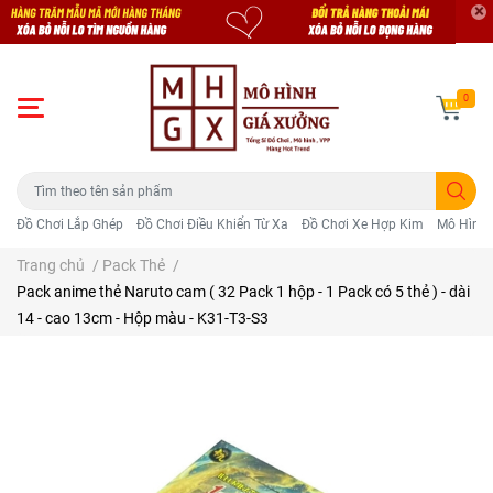
0
Đồ Chơi Lắp Ghép
Đồ Chơi Điều Khiển Từ Xa
Đồ Chơi Xe Hợp Kim
Mô Hình 
Trang chủ
/
Pack Thẻ
/
Pack anime thẻ Naruto cam ( 32 Pack 1 hộp - 1 Pack có 5 thẻ ) - dài
14 - cao 13cm - Hộp màu - K31-T3-S3