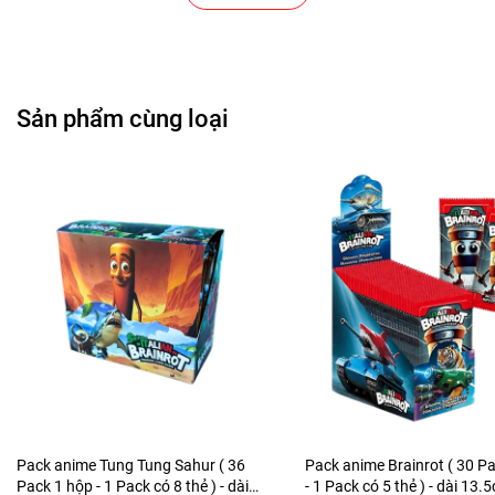
Cửa Hàng Phụ Kiện Ô Tô ( Sản Phẩm Mô Hình Lắc Đầu
)
Sản phẩm cùng loại
---------------------------------------------------------------------
-----------------------
-
Mô Hình Giá Xưởng
Tổng kho mô hình
Liên hệ : 096.245.8888 vs 0947.783.771
Bán Buôn , Bán Lẻ Mô Hình
Rất mong hợp tác với các Shop và các Cộng Tác Viên
Pack anime Tung Tung Sahur ( 36
Pack anime Brainrot ( 30 P
Pack 1 hộp - 1 Pack có 8 thẻ ) - dài
- 1 Pack có 5 thẻ ) - dài 13.