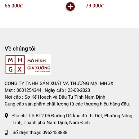
13.5cm - cao 12.5cm - Hộp màu
12.5cm - Hộp màu - K30-T2
55.000₫
79.000₫
- K30-T2-S4
Về chúng tôi
CÔNG TY TNHH SẢN XUẤT VÀ THƯƠNG MẠI MHGX
Mst : 0601254344 , Ngày cấp : 23-08-2023
Nơi cấp : Sơ Kế Hoạch và Đầu Tư Tỉnh Nam Định
Cung cấp sản phẩm chất lượng từ các thương hiệu hàng đầu.
Địa chỉ:
Lô BT2-05 Đường D4 khu đô thị Dệt, Phường Năng
Tĩnh, Thành phố Nam Định, Nam Định
Số điện thoại:
0962458888