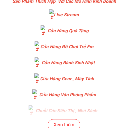
Sản Phẩm Thích Hợp Với Các Mô Hình Kinh Doanh
LIve Stream
Cửa Hàng Quà Tặng
Cửa Hàng Đồ Chơi Trẻ Em
Cửa Hàng Bánh Sinh Nhật
Cửa Hàng Gear , Máy Tính
Cửa Hàng Văn Phòng Phẩm
Chuỗi Các Siêu Thị , Nhà Sách
Xem thêm
Cửa Hàng Bán Phụ Kiện Điện Thoại