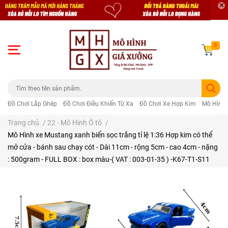
0
Đồ Chơi Lắp Ghép
Đồ Chơi Điều Khiển Từ Xa
Đồ Chơi Xe Hợp Kim
Mô Hình 
Trang chủ
/
22 - Mô Hình Ô tô
/
Mô Hình xe Mustang xanh biển sọc trắng tỉ lệ 1:36 Hợp kim có thể
mở cửa - bánh sau chạy cót - Dài 11cm - rộng 5cm - cao 4cm - nặng
: 500gram - FULL BOX : box màu-( VAT : 003-01-35 ) -K67-T1-S11