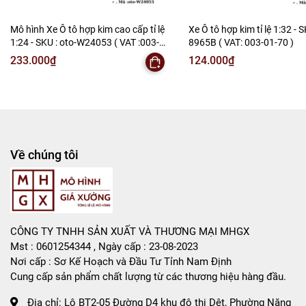
-
Mô Hình Giá Xưởng
Mô hình Xe Ô tô hợp kim cao cấp tỉ lệ
Xe Ô tô hợp kim tỉ lệ 1:32 - S
1:24 - SKU : oto-W24053 ( VAT :003-
8965B ( VAT: 003-01-70 )
Tổng kho mô hình
01-150 )
233.000₫
124.000₫
Liên hệ : 096.245.8888 vs 0947.783.771
Bán Buôn , Bán Lẻ Mô Hình
Rất mong hợp tác với các Shop và các Cộng Tác Viên
Về chúng tôi
CÔNG TY TNHH SẢN XUẤT VÀ THƯƠNG MẠI MHGX
Mst : 0601254344 , Ngày cấp : 23-08-2023
Nơi cấp : Sơ Kế Hoạch và Đầu Tư Tỉnh Nam Định
Cung cấp sản phẩm chất lượng từ các thương hiệu hàng đầu.
Địa chỉ:
Lô BT2-05 Đường D4 khu đô thị Dệt, Phường Năng