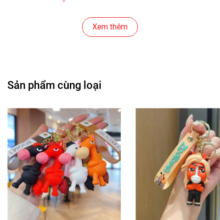
Cửa Hàng Gear , Máy Tính
Xem thêm
Cửa Hàng Văn Phòng Phẩm
Chuỗi Các Siêu Thị , Nhà Sách
Sản phẩm cùng loại
Cửa Hàng Bán Phụ Kiện Điện Thoại
Cửa Hàng Phụ Kiện Ô Tô ( Sản Phẩm Mô Hình Lắc Đầu
)
---------------------------------------------------------------------
-----------------------
-
Mô Hình Giá Xưởng
Tổng kho mô hình