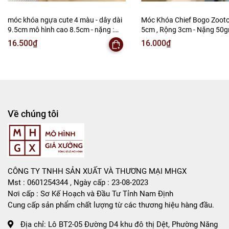
Liên hệ : 096.245.8888 vs 0947.783.771
móc khóa ngựa cute 4 màu - dây dài
Móc Khóa Chief Bogo Zootop
9.5cm mô hình cao 8.5cm - nặng :
5cm , Rộng 3cm - Nặng 50g
Bán Buôn , Bán Lẻ Mô Hình
50gram - no box - SKU: moc293 -
SKU: moc291e - (Vat:88223-
16.500₫
16.000₫
(Vat: 88223-7)
T2-S1
Rất mong hợp tác với các Shop và các Cộng Tác Viên
Về chúng tôi
CÔNG TY TNHH SẢN XUẤT VÀ THƯƠNG MẠI MHGX
Mst : 0601254344 , Ngày cấp : 23-08-2023
Nơi cấp : Sơ Kế Hoạch và Đầu Tư Tỉnh Nam Định
Cung cấp sản phẩm chất lượng từ các thương hiệu hàng đầu.
Địa chỉ:
Lô BT2-05 Đường D4 khu đô thị Dệt, Phường Năng