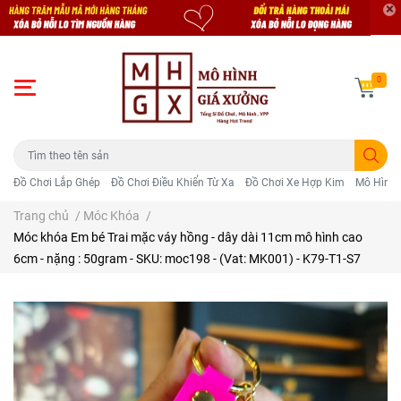
0
Đồ Chơi Lắp Ghép
Đồ Chơi Điều Khiển Từ Xa
Đồ Chơi Xe Hợp Kim
Mô Hình 
Trang chủ
/
Móc Khóa
/
Móc khóa Em bé Trai mặc váy hồng - dây dài 11cm mô hình cao
6cm - nặng : 50gram - SKU: moc198 - (Vat: MK001) - K79-T1-S7