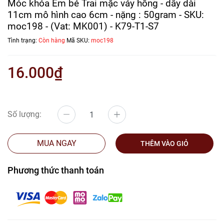
Móc khóa Em bé Trai mặc váy hồng - dây dài
11cm mô hình cao 6cm - nặng : 50gram - SKU:
moc198 - (Vat: MK001) - K79-T1-S7
Tình trạng:
Còn hàng
Mã SKU:
moc198
16.000₫
Số lượng:
MUA NGAY
THÊM VÀO GIỎ
Phương thức thanh toán