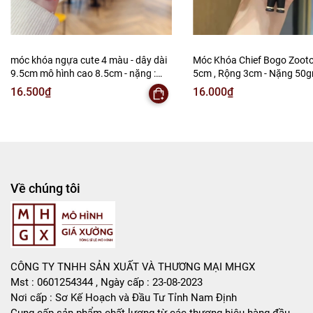
-
Mô Hình Giá Xưởng
Tổng kho mô hình
Liên hệ : 096.245.8888 vs 0947.783.771
móc khóa ngựa cute 4 màu - dây dài
Móc Khóa Chief Bogo Zootop
9.5cm mô hình cao 8.5cm - nặng :
5cm , Rộng 3cm - Nặng 50g
Bán Buôn , Bán Lẻ Mô Hình
50gram - no box - SKU: moc293 -
SKU: moc291e - (Vat:88223-
16.500₫
16.000₫
(Vat: 88223-7)
T2-S1
Rất mong hợp tác với các Shop và các Cộng Tác Viên
Về chúng tôi
CÔNG TY TNHH SẢN XUẤT VÀ THƯƠNG MẠI MHGX
Mst : 0601254344 , Ngày cấp : 23-08-2023
Nơi cấp : Sơ Kế Hoạch và Đầu Tư Tỉnh Nam Định