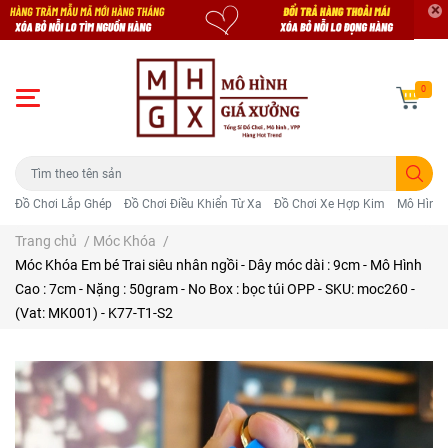
0
Đồ Chơi Lắp Ghép
Đồ Chơi Điều Khiển Từ Xa
Đồ Chơi Xe Hợp Kim
Mô Hình 
Trang chủ
/
Móc Khóa
/
Móc Khóa Em bé Trai siêu nhân ngồi - Dây móc dài : 9cm - Mô Hình
Cao : 7cm - Nặng : 50gram - No Box : bọc túi OPP - SKU: moc260 -
(Vat: MK001) - K77-T1-S2