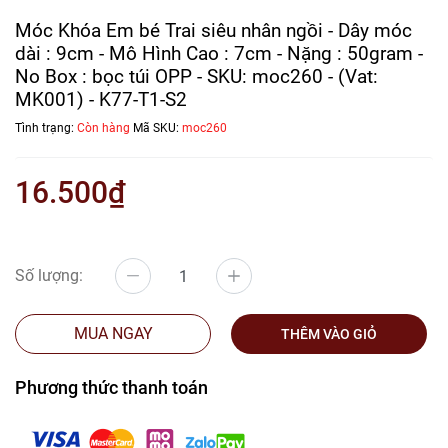
Móc Khóa Em bé Trai siêu nhân ngồi - Dây móc
dài : 9cm - Mô Hình Cao : 7cm - Nặng : 50gram -
No Box : bọc túi OPP - SKU: moc260 - (Vat:
MK001) - K77-T1-S2
Tình trạng:
Còn hàng
Mã SKU:
moc260
16.500₫
Số lượng:
MUA NGAY
THÊM VÀO GIỎ
Phương thức thanh toán