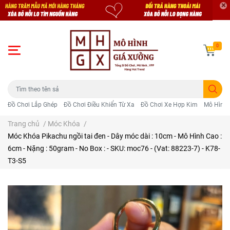
0
Đồ Chơi Lắp Ghép
Đồ Chơi Điều Khiển Từ Xa
Đồ Chơi Xe Hợp Kim
Mô Hình 
Trang chủ
/
Móc Khóa
/
Móc Khóa Pikachu ngồi tai đen - Dây móc dài : 10cm - Mô Hình Cao :
6cm - Nặng : 50gram - No Box : - SKU: moc76 - (Vat: 88223-7) - K78-
T3-S5