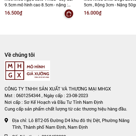
Liên hệ : 096.245.8888 vs 0947.783.771
9.5cm mô hình cao 8.5cm - nặng :
5cm , Rộng 3cm - Nặng 50g
50gram - no box - SKU: moc293 -
SKU: moc291e - (Vat:88223-
16.500₫
16.000₫
Bán Buôn , Bán Lẻ Mô Hình
(Vat: 88223-7)
T2-S1
Rất mong hợp tác với các Shop và các Cộng Tác Viên
Về chúng tôi
CÔNG TY TNHH SẢN XUẤT VÀ THƯƠNG MẠI MHGX
Mst : 0601254344 , Ngày cấp : 23-08-2023
Nơi cấp : Sơ Kế Hoạch và Đầu Tư Tỉnh Nam Định
Cung cấp sản phẩm chất lượng từ các thương hiệu hàng đầu.
Địa chỉ:
Lô BT2-05 Đường D4 khu đô thị Dệt, Phường Năng
Tĩnh, Thành phố Nam Định, Nam Định