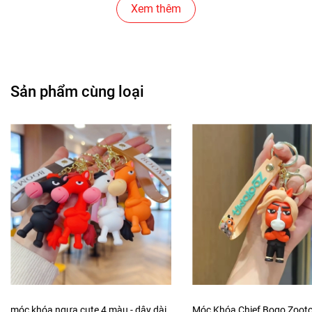
Cửa Hàng Gear , Máy Tính
Xem thêm
Cửa Hàng Văn Phòng Phẩm
Chuỗi Các Siêu Thị , Nhà Sách
Sản phẩm cùng loại
Cửa Hàng Bán Phụ Kiện Điện Thoại
Cửa Hàng Phụ Kiện Ô Tô ( Sản Phẩm Mô Hình Lắc Đầu
)
---------------------------------------------------------------------
-----------------------
-
Mô Hình Giá Xưởng
Tổng kho mô hình
móc khóa ngựa cute 4 màu - dây dài
Móc Khóa Chief Bogo Zootop