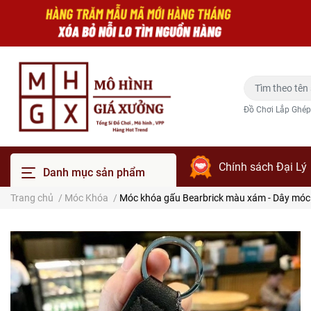
Đồ Chơi Lắp Ghép
Chính sách Đại Lý
Danh mục sản phẩm
Trang chủ
/
Móc Khóa
/
Móc khóa gấu Bearbrick màu xám - Dây móc d