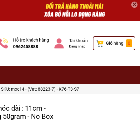
×
Hỗ trợ khách hàng
Tài khoản
Giỏ hàng
0
0962458888
Đăng nhập
 SKU: moc14 - (Vat: 88223-7) - K76-T3-S7
óc dài : 11cm -
g 50gram - No Box