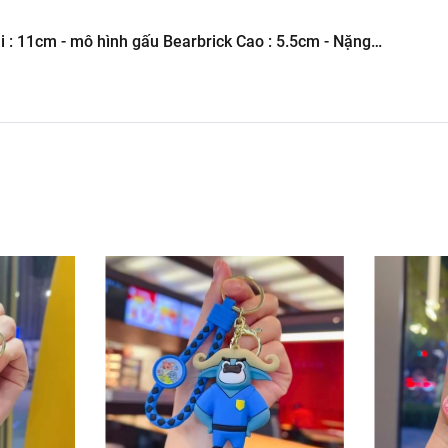
-----------------------------------------------------
: 11cm - mô hình gấu Bearbrick Cao : 5.5cm - Nặng
Hình Giá Xưởng
50gram - No Box - SKU: moc14 - (Vat: 88223-7) - K76-T3-S7
g kho mô hình
6.245.8888 vs 0947.783.771
ôn , Bán Lẻ Mô Hình
i các Shop và các Cộng Tác Viên