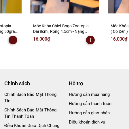
topia -
Móc Khóa Chief Bogo Zootopia -
Móc Khóa g
ặng 50gram
Dài 8cm , Rộng 4.5cm - Nặng
( Có Đèn )
223-7) -
50gram - SKU: moc290a - (Vat:
- Nặng 50
16.000₫
16.000₫
88223-7) - K77-T3-S2
(Vat: MK0
Chính sách
Hỗ trợ
Chính Sách Bảo Mật Thông
Hướng dẫn mua hàng
Tin
Hướng dẫn thanh toán
Chính Sách Bảo Mật Thông
Hướng dẫn giao nhận
Tin Thanh Toán
Điều khoản dịch vụ
Điều Khoản Giao Dịch Chung