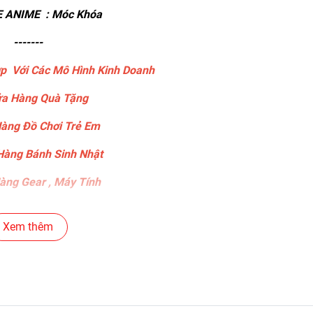
 ANIME : Móc Khóa
-------
p Với Các Mô Hình Kinh Doanh
a Hàng Quà Tặng
àng Đồ Chơi Trẻ Em
àng Bánh Sinh Nhật
ng Gear , Máy Tính
ng Văn Phòng Phẩm
Xem thêm
c Siêu Thị , Nhà Sách
án Phụ Kiện Điện Thoại
 Tô ( Sản Phẩm Mô Hình Lắc Đầu )