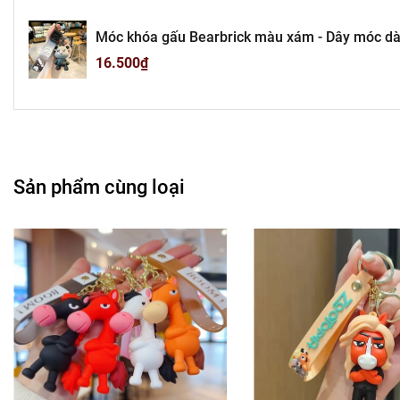
---------------------------------------
Móc khóa gấu Bearbrick màu xám - Dây móc dài 
-
Mô 
16.500₫
Tổn
Liên hệ : 09
Bán Bu
Sản phẩm cùng loại
Rất mong hợp tác vớ