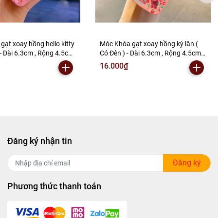
ạt xoay hồng hello kitty
Móc Khóa gạt xoay hồng kỳ lân (
 - Dài 6.3cm , Rộng 4.5cm
Có Đèn ) - Dài 6.3cm , Rộng 4.5cm -
gram - SKU: moc286h -
Nặng 50gram - SKU: moc286g -
16.000₫
01) - K76-T3-S4
(Vat: MK001) - K76-T4-S5
Đăng ký nhận tin
Đăng ký
Phương thức thanh toán