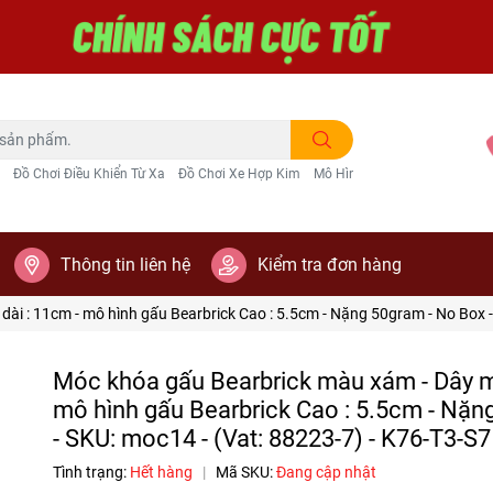
Đồ Chơi Điều Khiển Từ Xa
Đồ Chơi Xe Hợp Kim
Mô Hình Trang Trí
Thông tin liên hệ
Kiểm tra đơn hàng
ài : 11cm - mô hình gấu Bearbrick Cao : 5.5cm - Nặng 50gram - No Box -
Móc khóa gấu Bearbrick màu xám - Dây m
mô hình gấu Bearbrick Cao : 5.5cm - Nặn
- SKU: moc14 - (Vat: 88223-7) - K76-T3-S7
Tình trạng:
Hết hàng
|
Mã SKU:
Đang cập nhật