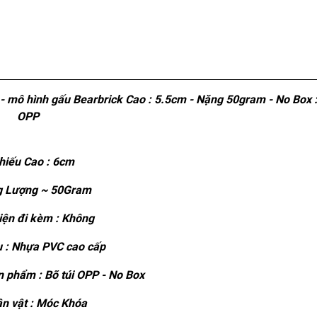
 mô hình gấu Bearbrick Cao : 5.5cm - Nặng 50gram - No Box :
OPP
iếu Cao : 6cm
 Lượng ~ 50Gram
ện đi kèm : Không
u : Nhựa PVC cao cấp
 phẩm : Bõ túi OPP - No Box
n vật : Móc Khóa