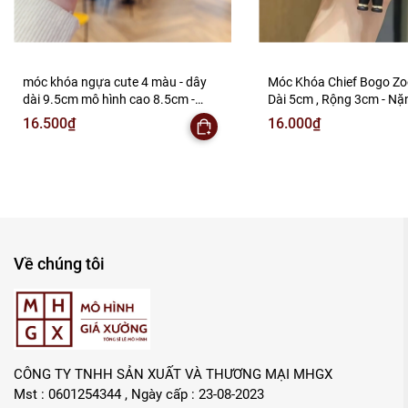
móc khóa ngựa cute 4 màu - dây
Móc Khóa Chief Bogo Zoo
dài 9.5cm mô hình cao 8.5cm -
Dài 5cm , Rộng 3cm - N
nặng : 50gram - no box - SKU:
- SKU: moc291e - (Vat:88
16.500₫
16.000₫
moc293 - (Vat: 88223-7)
K77-T2-S1
Về chúng tôi
CÔNG TY TNHH SẢN XUẤT VÀ THƯƠNG MẠI MHGX
Mst : 0601254344 , Ngày cấp : 23-08-2023